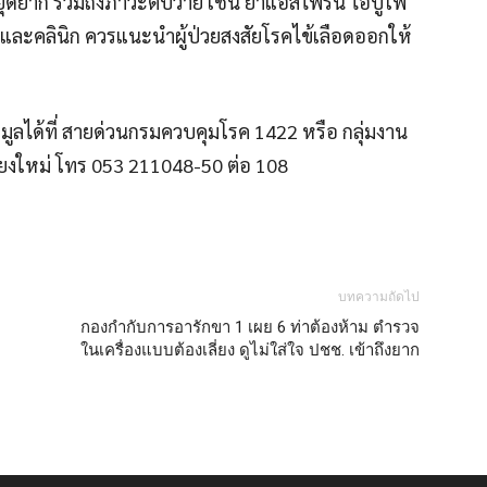
หยุดยาก รวมถึงภาวะตับวาย เช่น ยาแอสไพริน ไอบูโพ
ละคลินิก ควรแนะนำผู้ป่วยสงสัยโรคไข้เลือดออกให้
ลได้ที่ สายด่วนกรมควบคุมโรค 1422 หรือ กลุ่มงาน
ยงใหม่ โทร 053 211048-50 ต่อ 108
บทความถัดไป
กองกำกับการอารักขา 1 เผย 6 ท่าต้องห้าม ตำรวจ
ในเครื่องแบบต้องเลี่ยง ดูไม่ใส่ใจ ปชช. เข้าถึงยาก