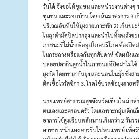
วันได้ จึงขอให้ชุมชน และหน่วยงานต่างๆ ร
ชุมชน และรอบบ้าน โดยเน้นมาตรการ 3 เก็บ 
บริเวณอับทึบให้ยุงลายเกาะพัก 2) เก็บขยะท
ในถุงดำมัดปิดปากถุง และนำไปทิ้งลงถังขยะ เ
ภาชนะที่ใส่น้ำเพื่ออุปโภคบริโภค ต้องปิดฝา
ในกระถางหรือแจกันทุกสัปดาห์ ขัดผนังแล
ปล่อยปลากินลูกน้ำในภาชนะที่ปิดฝาไม่ได้ ป
ยุงกัด โดยทายากันยุง และนอนในมุ้ง ซึ่งสา
ติดเชื้อไวรัสซิกา 3. โรคไข้ปวดข้อยุงลายห
นายแพทย์สาธารณสุขจังหวัดเชียงใหม่ กล่
ตนเองและครอบครัว โดยเฉพาะกลุ่มเด็กเล็ก ห
อาการไข้สูงเฉียบพลันนานเกินกว่า 2 วันร่
อาหาร หน้าแดง ควรรีบไปพบแพทย์ เพื่อรั