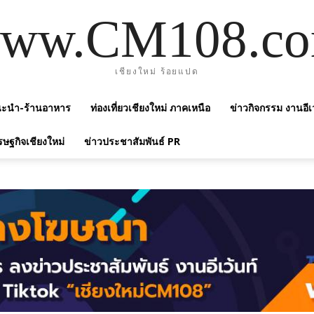
ww.CM108.c
เชียงใหม่ ร้อยแปด
แนะนำ-ร้านอาหาร
ท่องเที่ยวเชียงใหม่ ภาคเหนือ
ข่าวกิจกรรม งานอีเ
รษฐกิจเชียงใหม่
ข่าวประชาสัมพันธ์ PR