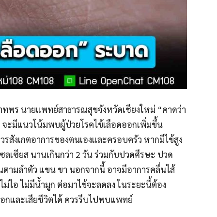
าทพร นายแพทย์สาธารณสุขจังหวัดเชียงใหม่ “คาดว่า
ะมีแนวโน้มพบผู้ป่วยโรคไข้เลือดออกเพิ่มขึ้น
ควรสังเกตอาการของตนเองและครอบครัว หากมีไข้สูง
ซลเซียส นานเกินกว่า 2 วัน ร่วมกับปวดศีรษะ ปวด
ึ้นตามลำตัว แขน ขา นอกจากนี้ อาจมีอาการคลื่นไส้
ม่ไอ ไม่มีน้ำมูก ต่อมาไข้จะลดลง ในระยะนี้ต้อง
็อกและเสียชีวิตได้ ควรรีบไปพบแพทย์