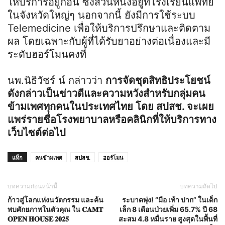
ให้บริการอยู่ก่อน ซึ่งส่วนหนึ่งอยู่ที่โรงเรียนแพทย์
ในจังหวัดใหญ่ๆ นอกจากนี้ ยังมีการใช้ระบบ
Telemedicine เพื่อให้บริการปรึกษาและติดตาม
ผล โดยเฉพาะกับผู้ที่ได้รับยาอย่างต่อเนื่องและมี
ระดับฮอร์โมนคงที่
นพ.นิธิวัชร์ น์ กล่าวว่า
การจัดชุดสิทธิประโยชน์
ดังกล่าวเป็นข่าวดีและความหวังสำหรับกลุ่มคน
ข้ามเพศทุกคนในประเทศไทย โดย สปสช. จะเผย
แพร่รายชื่อโรงพยาบาลหรือคลินิกที่ให้บริการทาง
เว็บไซต์ต่อไป
แท็ก
คนข้ามเพศ
สปสช.
ฮอร์โมน
บทความก่อนหน้านี้
บทความถัดไป
ก้าวสู่โลกแห่งนวัตกรรม และค้น
ระบาดพุ่ง! “มือ เท้า ปาก” ในเด็ก
พบศักยภาพในตัวคุณ ใน 𝐂𝐀𝐌𝐓
เล็ก 8 เดือนป่วยเพิ่ม 65.7% ปี 68
𝐎𝐏𝐄𝐍 𝐇𝐎𝐔𝐒𝐄 𝟐𝟎𝟐𝟓
สะสม 4.8 หมื่นราย สูงสุดในพื้นที่