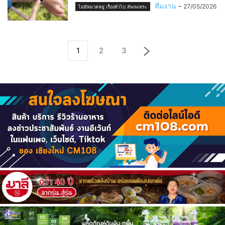
ทีมงาน
-
27/05/2026
ไม่มีหมวดหมู่ เรื่องทั่วไป สัพเพเหระ
1
2
3