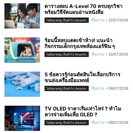
ตารางสอบ A-Level 70 ครบทุกวิชา
พร้อมวิธีจัดแผนอ่านหนังสือ
ทีมงาน
-
22/07/2026
ไม่มีหมวดหมู่ เรื่องทั่วไป สัพเพเหระ
ร้อนนี้หลบแดดเข้าห้าง! แนะนำ
กิจกรรมเด็กกรุงเทพห้องแอร์ฟิน ๆ
ทีมงาน
-
22/07/2026
ไม่มีหมวดหมู่ เรื่องทั่วไป สัพเพเหระ
5 ข้อควรรู้ก่อนตัดสินใจเลือกบริการ
ขนส่งเครื่องมือแพทย์
ทีมงาน
-
08/07/2026
ไม่มีหมวดหมู่ เรื่องทั่วไป สัพเพเหระ
TV OLED ราคาเริ่มเท่าไหร่ ? ทำไม
ควรจ่ายเพิ่มเพื่อ OLED ?
ทีมงาน
-
08/07/2026
ไม่มีหมวดหมู่ เรื่องทั่วไป สัพเพเหระ