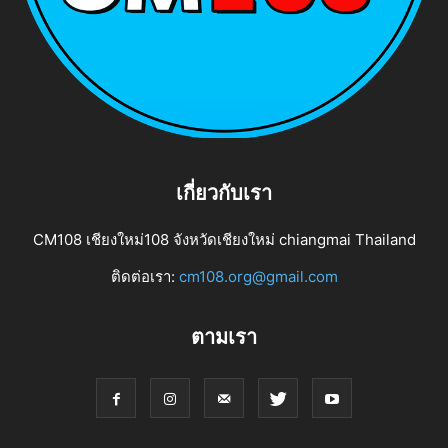
เกี่ยวกับเรา
CM108 เชียงใหม่108 จังหวัดเชียงใหม่ chiangmai Thailand
ติดต่อเรา:
cm108.org@gmail.com
ตามเรา