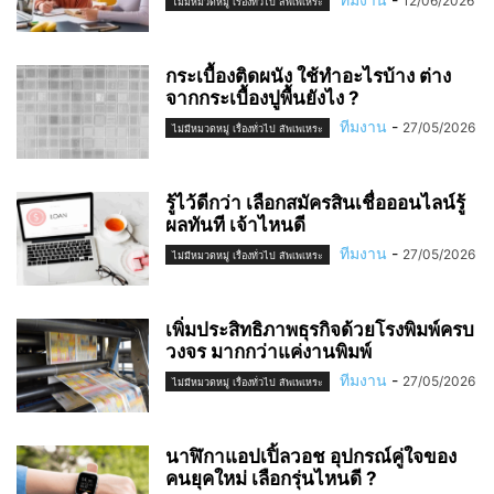
12/06/2026
ไม่มีหมวดหมู่ เรื่องทั่วไป สัพเพเหระ
กระเบื้องติดผนัง ใช้ทำอะไรบ้าง ต่าง
จากกระเบื้องปูพื้นยังไง ?
ทีมงาน
-
27/05/2026
ไม่มีหมวดหมู่ เรื่องทั่วไป สัพเพเหระ
รู้ไว้ดีกว่า เลือกสมัครสินเชื่อออนไลน์รู้
ผลทันที เจ้าไหนดี
ทีมงาน
-
27/05/2026
ไม่มีหมวดหมู่ เรื่องทั่วไป สัพเพเหระ
เพิ่มประสิทธิภาพธุรกิจด้วยโรงพิมพ์ครบ
วงจร มากกว่าแค่งานพิมพ์
ทีมงาน
-
27/05/2026
ไม่มีหมวดหมู่ เรื่องทั่วไป สัพเพเหระ
นาฬิกาแอปเปิ้ลวอช อุปกรณ์คู่ใจของ
คนยุคใหม่ เลือกรุ่นไหนดี ?