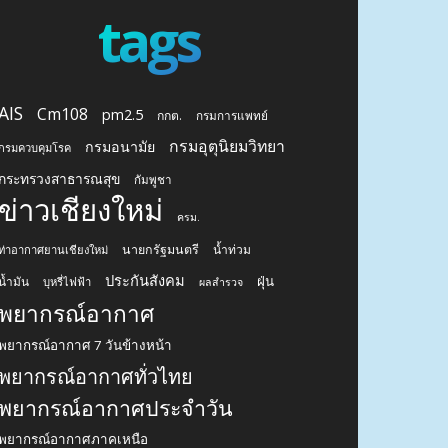
tags
AIS
Cm108
pm2.5
กกต.
กรมการแพทย์
กรมอุตุนิยมวิทยา
กรมอนามัย
กรมควบคุมโรค
กระทรวงสาธารณสุข
กัมพูชา
ข่าวเชียงใหม่
ครม.
นายกรัฐมนตรี
น้ำท่วม
ท่าอากาศยานเชียงใหม่
ประกันสังคม
ฝุ่น
น้ำมัน
บุหรี่ไฟฟ้า
ผลสำรวจ
พยากรณ์อากาศ
พยากรณ์อากาศ 7 วันข้างหน้า
พยากรณ์อากาศทั่วไทย
พยากรณ์อากาศประจำวัน
พยากรณ์อากาศภาคเหนือ