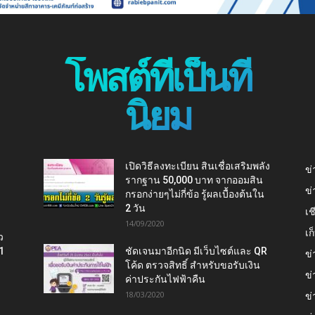
โพสต์ที่เป็นที่
นิยม
เปิดวิธีลงทะเบียน สินเชื่อเสริมพลัง
ข่
รากฐาน 50,000 บาท จากออมสิน
ข่
กรอกง่ายๆไม่กี่ข้อ รู้ผลเบื้องต้นใน
2 วัน
เช
14/09/2020
เ
ว
1
ชัดเจนมาอีกนิด มีเว็บไซต์และ QR
ข่
โค้ด ตรวจสิทธิ์ สำหรับขอรับเงิน
ข่
ค่าประกันไฟฟ้าคืน
18/03/2020
ข่