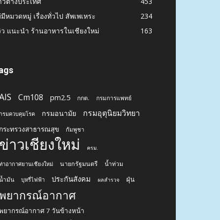
าวต่างประเทศ
453
่มีหมวดหมู่ เรื่องทั่วไป สัพเพเหระ
234
วิว แนะนำ ร้านอาหารในเชียงใหม่
163
ags
AIS
Cm108
pm2.5
กกต.
กรมการแพทย์
กรมอุตุนิยมวิทยา
กรมอนามัย
กรมควบคุมโรค
กระทรวงสาธารณสุข
กัมพูชา
ข่าวเชียงใหม่
ครม.
นายกรัฐมนตรี
น้ำท่วม
ท่าอากาศยานเชียงใหม่
ประกันสังคม
ฝุ่น
น้ำมัน
บุหรี่ไฟฟ้า
ผลสำรวจ
พยากรณ์อากาศ
พยากรณ์อากาศ 7 วันข้างหน้า