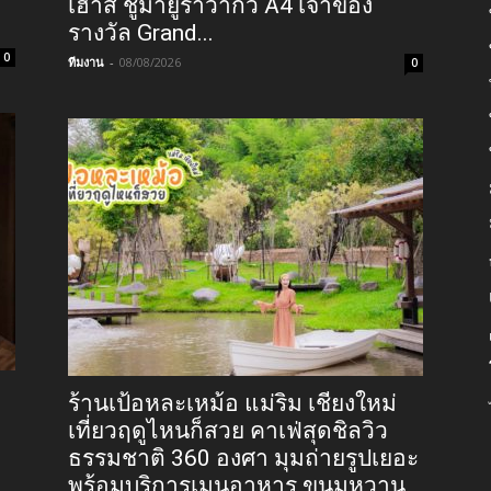
เฮาส์ ชูมายูราวากิว A4 เจ้าของ
รางวัล Grand...
0
ทีมงาน
-
08/08/2026
0
ร้านเป้อหละเหม้อ แม่ริม เชียงใหม่
เที่ยวฤดูไหนก็สวย คาเฟ่สุดชิลวิว
ธรรมชาติ 360 องศา มุมถ่ายรูปเยอะ
พร้อมบริการเมนูอาหาร ขนมหวาน