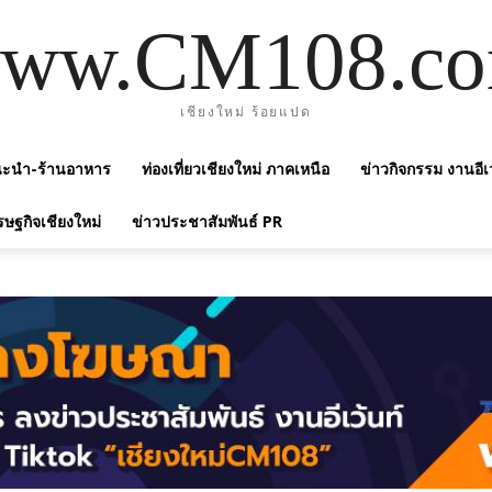
ww.CM108.c
เชียงใหม่ ร้อยแปด
แนะนำ-ร้านอาหาร
ท่องเที่ยวเชียงใหม่ ภาคเหนือ
ข่าวกิจกรรม งานอีเ
รษฐกิจเชียงใหม่
ข่าวประชาสัมพันธ์ PR