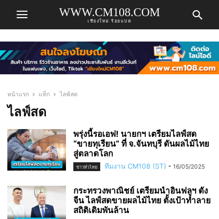
WWW.CM108.COM
เชียงใหม่ ร้อยแปด
หน้าแรก
แท็ก
ไลฟ์สด
ไลฟ์สด
พรุ่งนี้รอเอฟ! นายกฯ เตรียมไลฟ์สด
“ขายทุเรียน” ที่ จ.จันทบุรี ดันผลไม้ไทย
สู่ตลาดโลก
ทีมงาน CM108 (ST)
-
16/05/2025
ข่าวทั่วไทย
กระทรวงพาณิชย์ เตรียมนำอินฟลูฯ ดัง
จีน ไลฟ์สดขายผลไม้ไทย ตั้งเป้าทำลาย
สถิติเดิมพันล้าน