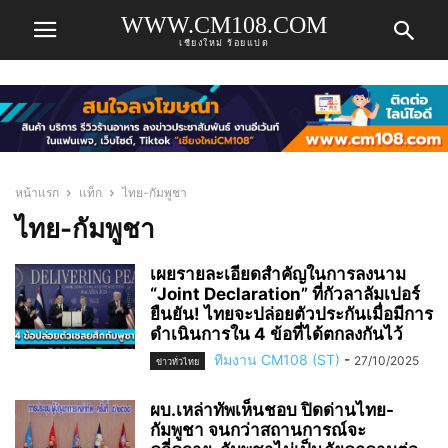
WWW.CM108.COM
เชียงใหม่ ร้อยแปด
หน้าแรก
แท็ก
ไทย-กัมพูชา
ไทย-กัมพูชา
เผยรายละเอียดสำคัญในการลงนาม
“Joint Declaration” ที่กัวลาลัมเปอร์
ยืนยัน! ไทยจะปล่อยตัวประกันเมื่อมีการ
ดำเนินการใน 4 ข้อที่ได้ตกลงกันไว้
ทีมงาน CM108 (ST)
-
27/10/2025
ข่าวทั่วไทย
ผบ.เหล่าทัพเห็นชอบ ปิดด่านไทย-
กัมพูชา จนกว่าสถานการณ์จะ