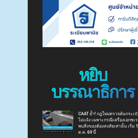
หยิบ
บรรณาธิการ
CAAT ย้ำ! กฎใหม่ตรวจค้นกระเป๋
ไม่แจ้ง เฉพาะกรณีเครื่องเอกซเร
พบสิ่งของต้องสงสัยเท่านั้น เริ่ม 
ต.ค. 69 นี้