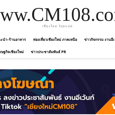
ww.CM108.c
เชียงใหม่ ร้อยแปด
แนะนำ-ร้านอาหาร
ท่องเที่ยวเชียงใหม่ ภาคเหนือ
ข่าวกิจกรรม งานอีเ
รษฐกิจเชียงใหม่
ข่าวประชาสัมพันธ์ PR