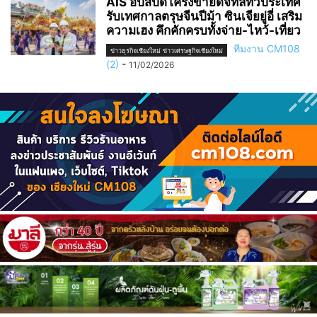
AIS อัปสปีดโครงข่ายดิจิทัลทั่วประเทศ
รับเทศกาลตรุษจีนปีม้า ซินเจียยู่อี่ เสริม
ความเฮง คึกคักครบทั้งจ่าย-ไหว้-เที่ยว
ทีมงาน CM108
ข่าวธุรกิจเชียงใหม่ ข่าวเศรษฐกิจเชียงใหม่
(2)
-
11/02/2026