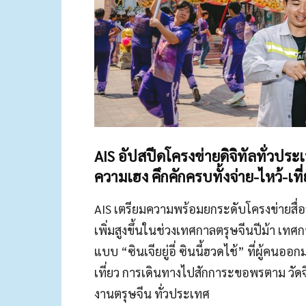
AIS อัปสปีดโครงข่ายดิจิทัลทั่วประเท
ความเฮง คึกคักครบทั้งจ่าย-ไหว้-เที
AIS เตรียมความพร้อมยกระดับโครงข่ายสื่อส
เพิ่มสูงขึ้นในช่วงเทศกาลตรุษจีนปีม้า เท
แบบ “ซินเจียยู่อี่ ซินนี้ฮวดไช้” ที่ผู้คนอ
เที่ยว การเดินทางไปสักการะขอพรตาม วัดจีน
งานตรุษจีน ทั่วประเทศ