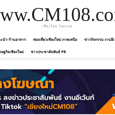
ww.CM108.c
เชียงใหม่ ร้อยแปด
แนะนำ-ร้านอาหาร
ท่องเที่ยวเชียงใหม่ ภาคเหนือ
ข่าวกิจกรรม งานอีเ
รษฐกิจเชียงใหม่
ข่าวประชาสัมพันธ์ PR