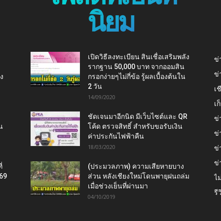
นิยม
เปิดวิธีลงทะเบียน สินเชื่อเสริมพลัง
ข่
รากฐาน 50,000 บาท จากออมสิน
ข่
ยง
กรอกง่ายๆไม่กี่ข้อ รู้ผลเบื้องต้นใน
2 วัน
เช
14/09/2020
เ
ชัดเจนมาอีกนิด มีเว็บไซต์และ QR
ข่
น
โค้ด ตรวจสิทธิ์ สำหรับขอรับเงิน
ข่
ค่าประกันไฟฟ้าคืน
18/03/2020
ข่
ข่
่
(ประมวลภาพ) ความเสียหายบาง
569
ส่วน หลังเชียงใหม่โดนพายุฝนถล่ม
ไม
เมื่อช่วงเย็นที่ผ่านมา
รี
04/10/2019