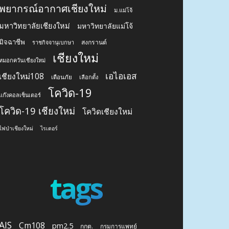
พยากรณ์อากาศเชียงใหม่
ม.แม่โจ้
มหาวิทยาลัยเชียงใหม่
มหาวิทยาลัยแม่โจ้
มิจฉาชีพ
สงกรานต์
ราชกิจจานุเบกษา
เชียงใหม่
หมอกควันเชียงใหม่
เอไอเอส
เชียงใหม่108
เตือนภัย
เลือกตั้ง
โควิด-19
แก๊งคอลเซ็นเตอร์
โควิด-19 เชียงใหม่
โควิดเชียงใหม่
ไฟป่าเชียงใหม่
ไรเดอร์
tags
AIS
Cm108
pm2.5
กกต.
กรมการแพทย์