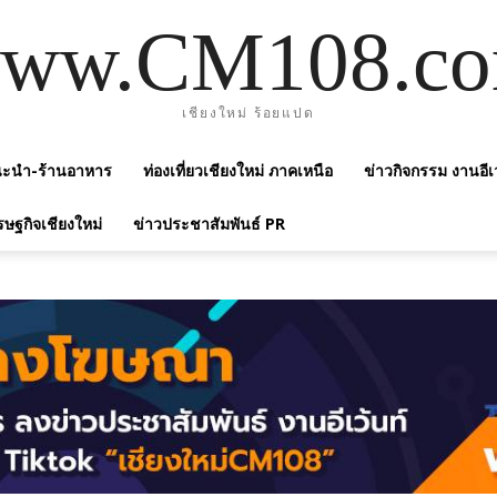
ww.CM108.c
เชียงใหม่ ร้อยแปด
แนะนำ-ร้านอาหาร
ท่องเที่ยวเชียงใหม่ ภาคเหนือ
ข่าวกิจกรรม งานอีเ
รษฐกิจเชียงใหม่
ข่าวประชาสัมพันธ์ PR