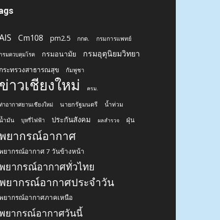
ags
AIS
Cm108
pm2.5
กกต.
กรมการแพทย์
กรมอุตุนิยมวิทยา
กรมอนามัย
กรมควบคุมโรค
กระทรวงสาธารณสุข
กัมพูชา
ข่าวเชียงใหม่
ครม.
นายกรัฐมนตรี
น้ำท่วม
ท่าอากาศยานเชียงใหม่
ประกันสังคม
ฝุ่น
น้ำมัน
บุหรี่ไฟฟ้า
ผลสำรวจ
พยากรณ์อากาศ
พยากรณ์อากาศ 7 วันข้างหน้า
พยากรณ์อากาศทั่วไทย
พยากรณ์อากาศประจำวัน
พยากรณ์อากาศภาคเหนือ
พยากรณ์อากาศวันนี้