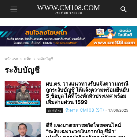
WWW.CM108.COM
เชียงใหม่ ร้อยแปด
หน้าแรก
แท็ก
ระงับบัญชี
ระงับบัญชี
ผบ.ตร. วางแนวทางรับแจ้งความกรณี
ถูกระงับบัญชี ให้แจ้งความพร้อมยืนยัน
5 ข้อมูล ได้ที่โรงพักทั่วประเทศ พร้อม
เพิ่มสายด่วน 1599
ทีมงาน CM108 (ST)
-
17/09/2025
ข่าวทั่วไทย
ดีอี แจงมาตรการสกัดโจรออนไลน์
“ระงับเฉพาะวงเงินจากบัญชีม้า”