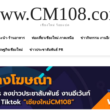
ww.CM108.c
เชียงใหม่ ร้อยแปด
แนะนำ-ร้านอาหาร
ท่องเที่ยวเชียงใหม่ ภาคเหนือ
ข่าวกิจกรรม งานอีเ
รษฐกิจเชียงใหม่
ข่าวประชาสัมพันธ์ PR