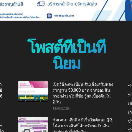
โพสต์ที่เป็นที่
นิยม
า
เปิดวิธีลงทะเบียน สินเชื่อเสริมพลัง
ข่
ย์
รากฐาน 50,000 บาท จากออมสิน
ข่
16
กรอกง่ายๆไม่กี่ข้อ รู้ผลเบื้องต้นใน
2 วัน
เช
14/09/2020
เ
ชัดเจนมาอีกนิด มีเว็บไซต์และ QR
ข่
าช
โค้ด ตรวจสิทธิ์ สำหรับขอรับเงิน
ข่
ห้
ค่าประกันไฟฟ้าคืน