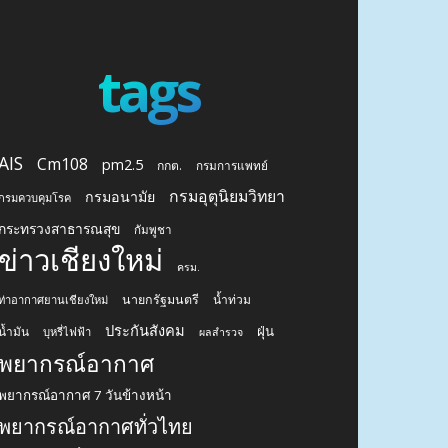
tags
AIS
Cm108
pm2.5
กกต.
กรมการแพทย์
กรมอุตุนิยมวิทยา
กรมอนามัย
กรมควบคุมโรค
กระทรวงสาธารณสุข
กัมพูชา
ข่าวเชียงใหม่
ครม.
นายกรัฐมนตรี
น้ำท่วม
ท่าอากาศยานเชียงใหม่
ประกันสังคม
ฝุ่น
น้ำมัน
บุหรี่ไฟฟ้า
ผลสำรวจ
พยากรณ์อากาศ
พยากรณ์อากาศ 7 วันข้างหน้า
พยากรณ์อากาศทั่วไทย