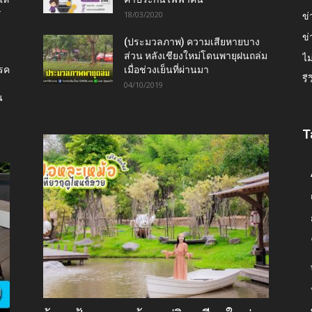
ร
18/03/2020
ข่
ข่
(ประมวลภาพ) ความเสียหายบาง
ส่วน หลังเชียงใหม่โดนพายุฝนถล่ม
ไม
โรค
เมื่อช่วงเย็นที่ผ่านมา
รี
04/10/2019
น
T