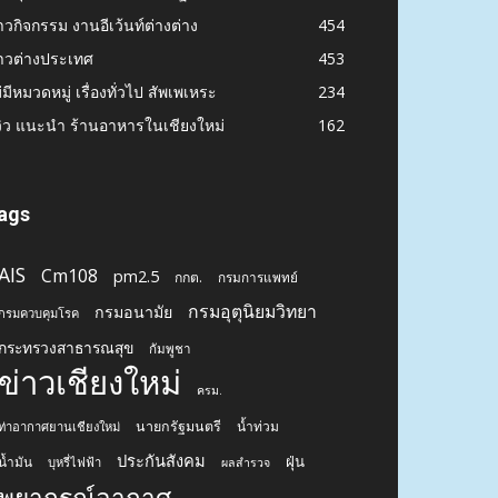
าวกิจกรรม งานอีเว้นท์ต่างต่าง
454
าวต่างประเทศ
453
่มีหมวดหมู่ เรื่องทั่วไป สัพเพเหระ
234
วิว แนะนำ ร้านอาหารในเชียงใหม่
162
ags
AIS
Cm108
pm2.5
กกต.
กรมการแพทย์
กรมอุตุนิยมวิทยา
กรมอนามัย
กรมควบคุมโรค
กระทรวงสาธารณสุข
กัมพูชา
ข่าวเชียงใหม่
ครม.
นายกรัฐมนตรี
น้ำท่วม
ท่าอากาศยานเชียงใหม่
ประกันสังคม
ฝุ่น
น้ำมัน
บุหรี่ไฟฟ้า
ผลสำรวจ
พยากรณ์อากาศ