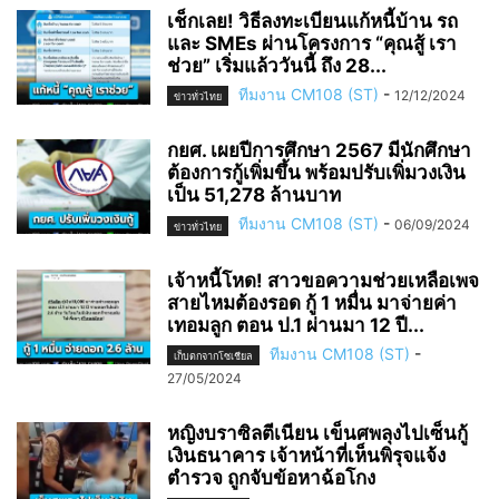
เช็กเลย! วิธีลงทะเบียนแก้หนี้บ้าน รถ
และ SMEs ผ่านโครงการ “คุณสู้ เรา
ช่วย” เริ่มแล้ววันนี้ ถึง 28...
ทีมงาน CM108 (ST)
-
12/12/2024
ข่าวทั่วไทย
กยศ. เผยปีการศึกษา 2567 มีนักศึกษา
ต้องการกู้เพิ่มขึ้น พร้อมปรับเพิ่มวงเงิน
เป็น 51,278 ล้านบาท
ทีมงาน CM108 (ST)
-
06/09/2024
ข่าวทั่วไทย
เจ้าหนี้โหด! สาวขอความช่วยเหลือเพจ
สายไหมต้องรอด กู้ 1 หมื่น มาจ่ายค่า
เทอมลูก ตอน ป.1 ผ่านมา 12 ปี...
ทีมงาน CM108 (ST)
-
เก็บตกจากโซเชียล
27/05/2024
หญิงบราซิลตีเนียน เข็นศพลุงไปเซ็นกู้
เงินธนาคาร เจ้าหน้าที่เห็นพิรุจแจ้ง
ตำรวจ ถูกจับข้อหาฉ้อโกง