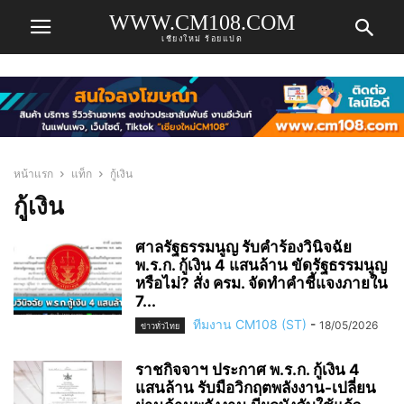
WWW.CM108.COM
เชียงใหม่ ร้อยแปด
หน้าแรก
แท็ก
กู้เงิน
กู้เงิน
ศาลรัฐธรรมนูญ รับคำร้องวินิจฉัย
พ.ร.ก. กู้เงิน 4 แสนล้าน ขัดรัฐธรรมนูญ
หรือไม่? สั่ง ครม. จัดทำคำชี้แจงภายใน
7...
ทีมงาน CM108 (ST)
-
18/05/2026
ข่าวทั่วไทย
ราชกิจจาฯ ประกาศ พ.ร.ก. กู้เงิน 4
แสนล้าน รับมือวิกฤตพลังงาน-เปลี่ยน