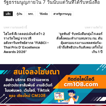
รัฐธรรมนูญภายใน 7 วันนับแต่วันที่ได้รับหนังสือ
แท็ก
กู้เงิน
พรก.
วินิจฉัย
ศาลรัฐธรรมนูญ
บทความก่อนหน้านี้
บทความถัดไป
ไฮไลฟ์ ดีเวลลอปเม้นท์ คว้า 2
‘จุลพันธ์’ รับหนังสือกลุ่มไรเดอร์
รางวัลใหญ่ จากเวที
สั่งตั้งคณะทำงานทบทวน กม. ดัน
อสังหาริมทรัพย์สากล “FIABCI –
คุ้มครองแรงงานแพลตฟอร์ม-
Thai Prix D’ Excellence
เข้าถึงสิทธิประกันสังคม เสร็จไม่
Awards 2026”
เกิน 1 ปี