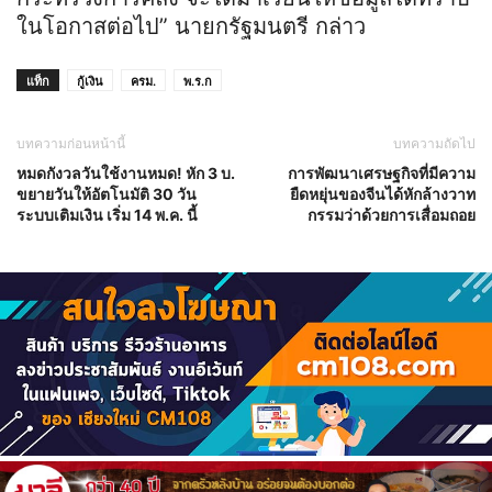
ในโอกาสต่อไป” นายกรัฐมนตรี กล่าว
แท็ก
กู้เงิน
ครม.
พ.ร.ก
บทความก่อนหน้านี้
บทความถัดไป
หมดกังวลวันใช้งานหมด! หัก 3 บ.
การพัฒนาเศรษฐกิจที่มีความ
ขยายวันให้อัตโนมัติ 30 วัน
ยืดหยุ่นของจีนได้หักล้างวาท
ระบบเติมเงิน เริ่ม 14 พ.ค. นี้
กรรมว่าด้วยการเสื่อมถอย