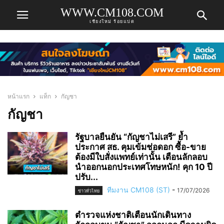
WWW.CM108.COM
เชียงใหม่ ร้อยแปด
หน้าแรก
แท็ก
กัญชา
กัญชา
รัฐบาลยืนยัน “กัญชาไม่เสรี” ย้ำ
ประกาศ สธ. คุมเข้มช่อดอก ซื้อ-ขาย
ต้องมีใบสั่งแพทย์เท่านั้น เตือนลักลอบ
นำออกนอกประเทศโทษหนัก! คุก 10 ปี
ปรับ...
ทีมงาน CM108 (ST)
-
17/07/2026
ข่าวทั่วไทย
ตำรวจแห่งชาติเตือนนักเดินทาง