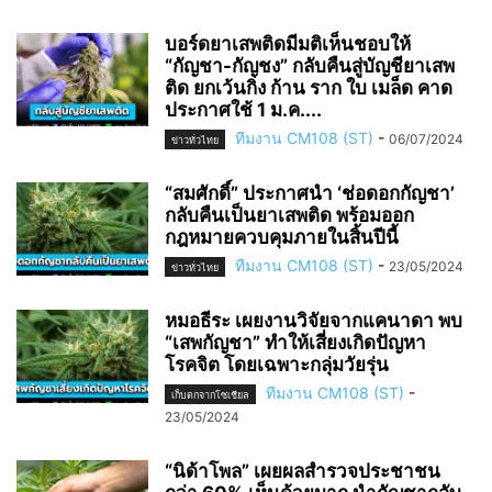
บอร์ดยาเสพติดมีมติเห็นชอบให้
“กัญชา-กัญชง” กลับคืนสู่บัญชียาเสพ
ติด ยกเว้นกิ่ง ก้าน ราก ใบ เมล็ด คาด
ประกาศใช้ 1 ม.ค....
ทีมงาน CM108 (ST)
-
06/07/2024
ข่าวทั่วไทย
“สมศักดิ์” ประกาศนำ ‘ช่อดอกกัญชา’
กลับคืนเป็นยาเสพติด พร้อมออก
กฎหมายควบคุมภายในสิ้นปีนี้
ทีมงาน CM108 (ST)
-
23/05/2024
ข่าวทั่วไทย
หมอธีระ เผยงานวิจัยจากแคนาดา พบ
“เสพกัญชา” ทำให้เสี่ยงเกิดปัญหา
โรคจิต โดยเฉพาะกลุ่มวัยรุ่น
ทีมงาน CM108 (ST)
-
เก็บตกจากโซเชียล
23/05/2024
“นิด้าโพล” เผยผลสำรวจประชาชน