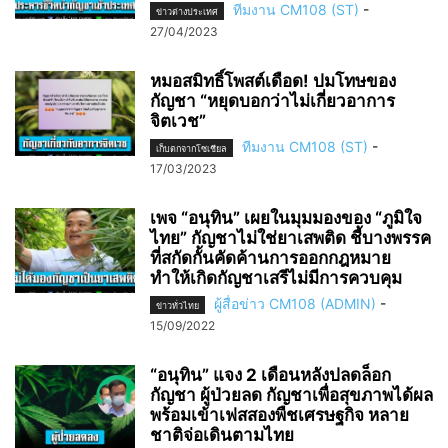
ทีมงาน CM108 (ST)
-
ข่าวต่างประเทศ
27/04/2023
หมอสมิทธิ์โพสต์เดือด! ปมโทษของ
กัญชา “หยุดบอกว่าไม่เกี่ยวอาการ
จิตเวช”
ทีมงาน CM108 (ST)
-
เก็บตกจากโซเชียล
17/03/2023
เพจ “อนุทิน” เผยในมุมมองของ “ภูมิใจ
ไทย” กัญชาไม่ใช่ยาเสพติด ชี้บางพรรค
ที่สกัดกั้นคัดค้านการออกกฎหมาย
ทำให้เกิดกัญชาเสรีไม่มีการควบคุม
ผู้สื่อข่าว CM108 (ADMIN)
-
ข่าวทั่วไทย
15/09/2022
“อนุทิน” แจง 2 เดือนหลังปลดล็อก
กัญชา ผู้ป่วยลด กัญชาเพื่อสุขภาพได้ผล
พร้อมเข้าเฟสสองพืชเศรษฐกิจ หลาย
ชาติจ่อเดินตามไทย