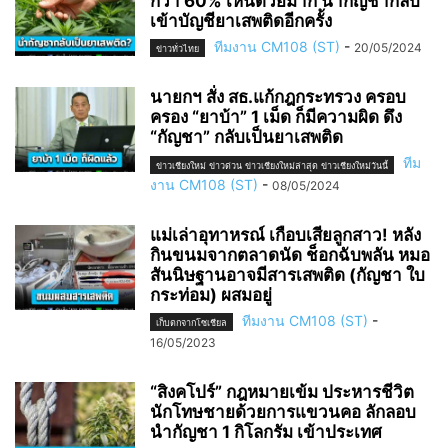
กว่า 60% เห็นด้วยมาก นำกัญชากลับ
เข้าบัญชียาเสพติดอีกครั้ง
ทีมงาน CM108 (ST)
-
20/05/2024
ข่าวทั่วไทย
นายกฯ สั่ง สธ.แก้กฎกระทรวง ครอบ
ครอง “ยาบ้า” 1 เม็ด ก็มีความผิด ดึง
“กัญชา” กลับเป็นยาเสพติด
ทีม
ข่าวเชียงใหม่ ข่าวด่วน ข่าวเชียงใหม่ล่าสุด ข่าวเชียงใหม่วันนี้
งาน CM108 (ST)
-
08/05/2024
แม่เล่าอุทาหรณ์ เกือบเสียลูกสาว! หลัง
กินขนมจากตลาดนัด ช็อกฉับพลัน หมอ
สันนิษฐานอาจมีสารเสพติด (กัญชา ใบ
กระท่อม) ผสมอยู่
ทีมงาน CM108 (ST)
-
เก็บตกจากโซเชียล
16/05/2023
“สิงคโปร์” กฎหมายเข้ม ประหารชีวิต
นักโทษชายด้วยการแขวนคอ ลักลอบ
นำกัญชา 1 กิโลกรัม เข้าประเทศ