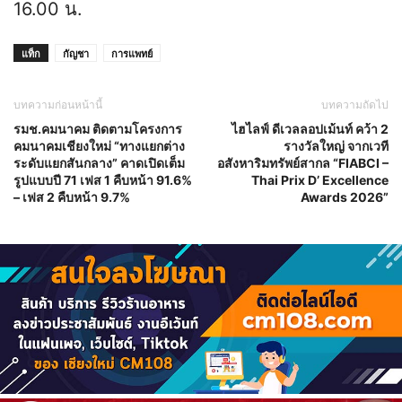
16.00 น.
แท็ก
กัญชา
การแพทย์
บทความก่อนหน้านี้
บทความถัดไป
รมช.คมนาคม ติดตามโครงการ
ไฮไลฟ์ ดีเวลลอปเม้นท์ คว้า 2
คมนาคมเชียงใหม่ “ทางแยกต่าง
รางวัลใหญ่ จากเวที
ระดับแยกสันกลาง” คาดเปิดเต็ม
อสังหาริมทรัพย์สากล “FIABCI –
รูปแบบปี 71 เฟส 1 คืบหน้า 91.6%
Thai Prix D’ Excellence
– เฟส 2 คืบหน้า 9.7%
Awards 2026”