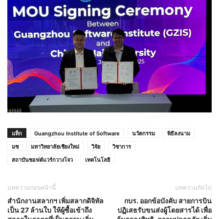
แท็ก
Guangzhou Institute of Software
นวัตกรรม
พิธีลงนาม
มช
มหาวิทยาลัยเชียงใหม่
วิจัย
วิชาการ
สถาบันซอฟต์แวร์กวางโจว
เทคโนโลยี
บทความก่อนหน้านี้
บทความถัดไป
สำนักงานสลากฯ เพิ่มสลากดิจิทัล
กบร. ออกข้อบังคับ สายการบิน
เป็น 27 ล้านใบ ให้ผู้ซื้อเข้าถึง
ปฏิเสธรับขนส่งผู้โดยสารได้ เพื่อ