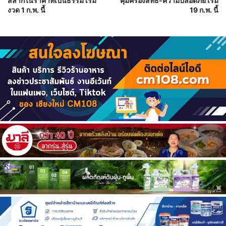
สลากในราคาที่เป็นธรรม เริ่ม
คุ้มครองสิทธิ-ความปลอดภัย เริ่ม
งวด 1 ก.พ. นี้
19 ก.พ. นี้