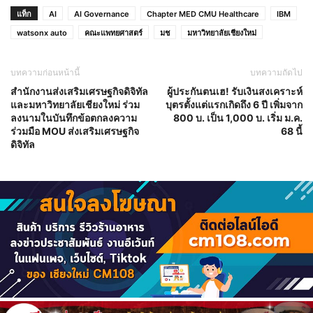
แท็ก
AI
AI Governance
Chapter MED CMU Healthcare
IBM
watsonx auto
คณะแพทยศาสตร์
มช
มหาวิทยาลัยเชียงใหม่
บทความก่อนหน้านี้
บทความถัดไป
สำนักงานส่งเสริมเศรษฐกิจดิจิทัล
ผู้ประกันตนเฮ! รับเงินสงเคราะห์
และมหาวิทยาลัยเชียงใหม่ ร่วม
บุตรตั้งแต่แรกเกิดถึง 6 ปี เพิ่มจาก
ลงนามในบันทึกข้อตกลงความ
800 บ. เป็น 1,000 บ. เริ่ม ม.ค.
ร่วมมือ MOU ส่งเสริมเศรษฐกิจ
68 นี้
ดิจิทัล