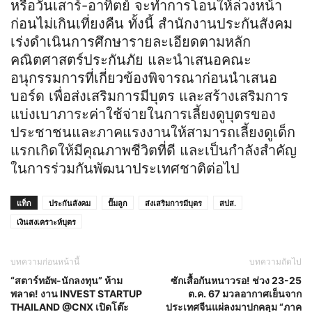
หรือวันเสาร์-อาทิตย์ จะทำการโอนให้ล่วงหน้า
ก่อนไม่เกินเที่ยงคืน ทั้งนี้ สำนักงานประกันสังคม
เร่งดำเนินการศึกษารายละเอียดตามหลัก
คณิตศาสตร์ประกันภัย และนำเสนอคณะ
อนุกรรมการที่เกี่ยวข้องพิจารณาก่อนนำเสนอ
บอร์ด เพื่อส่งเสริมการมีบุตร และสร้างเสริมการ
แบ่งเบาภาระค่าใช้จ่ายในการเลี้ยงดูบุตรของ
ประชาชนและภาคแรงงานให้สามารถเลี้ยงดูเด็ก
แรกเกิดให้มีคุณภาพชีวิตที่ดี และเป็นกำลังสำคัญ
ในการร่วมกันพัฒนาประเทศชาติต่อไป
แท็ก
ประกันสังคม
ปั๊มลูก
ส่งเสริมการมีบุตร
สปส.
เงินสงเคราะห์บุตร
บทความก่อนหน้านี้
บทความถัดไป
“สตาร์ทอัพ-นักลงทุน” ห้าม
ซักเสื้อกันหนาวรอ! ช่วง 23-25
พลาด! งาน INVEST STARTUP
ต.ค. 67 มวลอากาศเย็นจาก
THAILAND @CNX เปิดโต๊ะ
ประเทศจีนแผ่ลงมาปกคลุม “ภาค