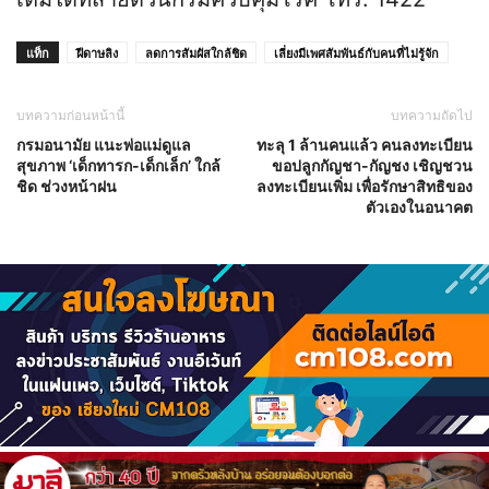
แท็ก
ฝีดาษลิง
ลดการสัมผัสใกล้ชิด
เลี่ยงมีเพศสัมพันธ์กับคนที่ไม่รู้จัก
บทความก่อนหน้านี้
บทความถัดไป
กรมอนามัย แนะพ่อแม่ดูแล
ทะลุ 1 ล้านคนแล้ว คนลงทะเบียน
สุขภาพ ‘เด็กทารก-เด็กเล็ก’ ใกล้
ขอปลูกกัญชา-กัญชง เชิญชวน
ชิด ช่วงหน้าฝน
ลงทะเบียนเพิ่ม เพื่อรักษาสิทธิของ
ตัวเองในอนาคต