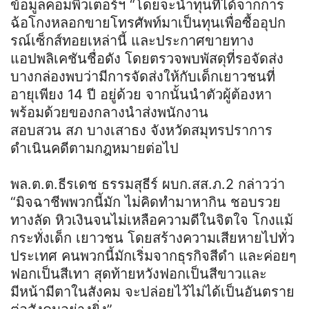
ข้อมูลคอมพิวเตอร์ฯ
“
โดยจะนำทุนที่ได้จากการ
ฉ้อโกงหลอกขายโทรศัพท์มาเป็นทุนเพื่อซื้ออุปก
รณ์
เซ็ก
ส์
ทอย
เหล่านี้ และประกาศขายทาง
แอปพลิเคชันชื่อดัง โดยตรวจพบพัสดุที่รอจัดส่ง
บางกล่องพบว่ามีการจัดส่งให้กับเด็กเยาวชนที่
อายุเพียง 14 ปี อยู่ด้วย จากนั้นนำตัวผู้ต้องหา
พร้อมด้วยของกลางนำส่งพนักงาน
สอบสวน
สภ
บางเสาธง จังหวัดสมุทรปราการ
ดำเนินคดีตามกฎหมายต่อไป
พล.ต.ต.ธีรเดช ธรรมสุธีร์ ผบก.สส.ภ.2 กล่าวว่า
“มิจฉาชีพพวกนี้มัก ไม่คิดทำมาหากิน ชอบรวย
ทางลัด หิวเงินจนไม่เหลือความดีในจิตใจ โกงแม้
กระทั่งเด็ก เยาวชน โดยสร้างความเสียหายไปทั่ว
ประเทศ คนพวกนี้มักเริ่มจากธุรกิจสีดำ และค่อยๆ
ฟอกเป็นสีเทา สุดท้ายหวังฟอกเป็นสีขาวและ
มีหน้ามีตาในสังคม จะปล่อยไว้ไม่ได้เป็นอันตราย