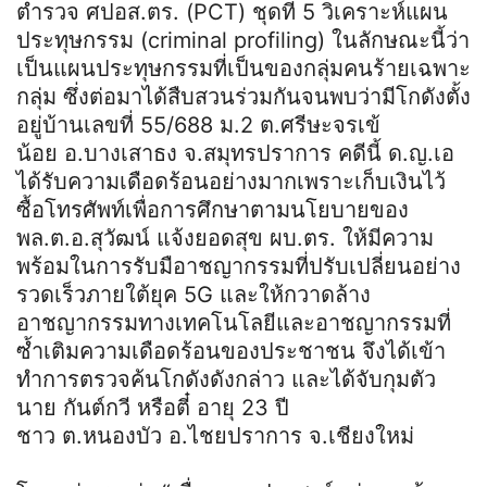
ตำรวจ
ศ
ปอ
ส
.
ตร
. (PCT) ชุดที่ 5 วิเคราะห์แผน
ประทุษกรรม (criminal profiling) ในลักษณะนี้ว่า
เป็นแผนประทุษกรรมที่เป็นของกลุ่มคนร้ายเฉพาะ
กลุ่ม ซึ่งต่อมาได้สืบสวนร่วมกันจนพบว่ามีโกดังตั้ง
อยู่บ้านเลขที่ 55/688 ม.2
ต
.
ศรีษะ
จรเข้
น้อย
อ
.บางเสาธง
จ
.สมุทรปราการ คดีนี้
ด
.
ญ
.เอ
ได้รับความเดือดร้อนอย่างมากเพราะเก็บเงินไว้
ซื้อโทรศัพท์เพื่อการศึกษาตามนโยบายของ
พล.
ต
.
อ
.
สุ
วัฒน์
แจ้งยอดสุข
ผบ
.
ตร
. ให้มีความ
พร้อมในการรับ
มื
อาชญากรรมที่ปรับเปลี่ยนอย่าง
รวดเร็วภายใต้ยุค 5G และให้กวาดล้าง
อาชญากรรมทางเทคโนโลยีและอาชญากรรมที่
ซ้ำเติมความเดือดร้อนของประชาชน จึงได้เข้า
ทำการตรวจค้นโกดังดังกล่าว และได้จับกุมตัว
นาย
กันต์
กวี
หรือตี๋ อายุ 23 ปี
ชาว
ต
.หนองบัว
อ
.ไชยปราการ
จ
.เชียงใหม่