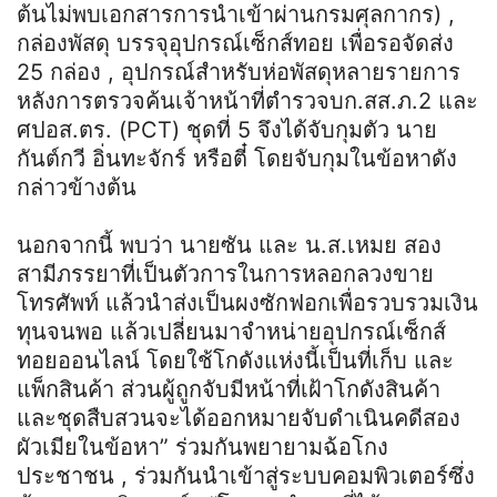
ต้นไม่พบเอกสารการนำเข้าผ่านกรมศุลกากร) ,
กล่องพัสดุ บรรจุอุปกรณ์เซ็กส์ทอย เพื่อรอจัดส่ง
25 กล่อง , อุปกรณ์สำหรับห่อพัสดุหลายรายการ
หลังการตรวจค้นเจ้าหน้าที่ตำรวจบก.สส.ภ.2 และ
ศปอส.ตร. (PCT) ชุดที่ 5 จึงได้จับกุมตัว นาย
กันต์กวี อิ่นทะจักร์ หรือตี๋ โดยจับกุมในข้อหาดัง
กล่าวข้างต้น
นอกจากนี้ พบว่า นายซัน และ
น
.
ส
.
เหม
ย
สอง
สามีภรรยาที่เป็นตัวการในการหลอกลวงขาย
โทรศัพท์ แล้วนำส่งเป็นผงซักฟอกเพื่อรวบรวมเงิน
ทุนจนพอ แล้วเปลี่ยนมาจำหน่ายอุปกรณ์
เซ็ก
ส์
ทอย
ออนไลน์ โดยใช้โกดังแห่งนี้เป็นที่เก็บ และ
แพ็กสินค้า ส่วนผู้ถูกจับมีหน้าที่เฝ้าโกดังสินค้า
และชุดสืบสวนจะได้ออกหมายจับดำเนินคดีสอง
ผัวเมียในข้อหา
”
ร่วมกันพยายามฉ้อโกง
ประชาชน
,
ร่วมกันนำเข้าสู่ระบบคอมพิวเตอร์ซึ่ง