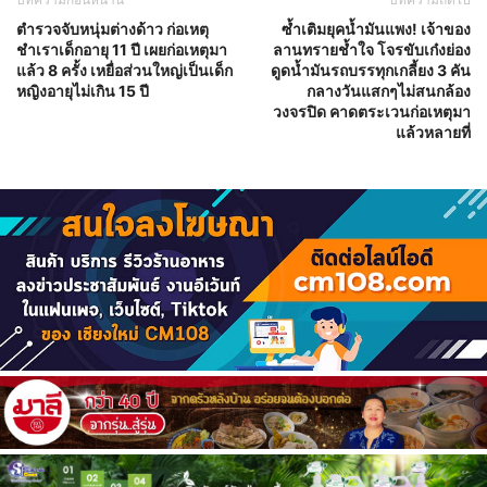
ตำรวจจับหนุ่มต่างด้าว ก่อเหตุ
ซ้ำเติมยุคน้ำมันแพง! เจ้าของ
ชำเราเด็กอายุ 11 ปี เผยก่อเหตุมา
ลานทรายช้ำใจ โจรขับเก๋งย่อง
แล้ว 8 ครั้ง เหยื่อส่วนใหญ่เป็นเด็ก
ดูดน้ำมันรถบรรทุกเกลี้ยง 3 คัน
หญิงอายุไม่เกิน 15 ปี
กลางวันแสกๆไม่สนกล้อง
วงจรปิด คาดตระเวนก่อเหตุมา
แล้วหลายที่