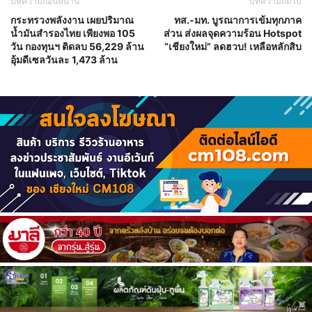
บทความก่อนหน้านี้
บทความถัดไป
กระทรวงพลังงาน เผยปริมาณ
ทส.-มท. บูรณาการเข้มทุกภาค
น้ำมันสำรองไทย เพียงพอ 105
ส่วน ส่งผลจุดความร้อน Hotspot
วัน กองทุนฯ ติดลบ 56,229 ล้าน
“เชียงใหม่” ลดฮวบ! เหลือหลักสิบ
อุ้มดีเซลวันละ 1,473 ล้าน