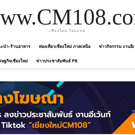
ww.CM108.c
เชียงใหม่ ร้อยแปด
แนะนำ-ร้านอาหาร
ท่องเที่ยวเชียงใหม่ ภาคเหนือ
ข่าวกิจกรรม งานอีเ
รษฐกิจเชียงใหม่
ข่าวประชาสัมพันธ์ PR