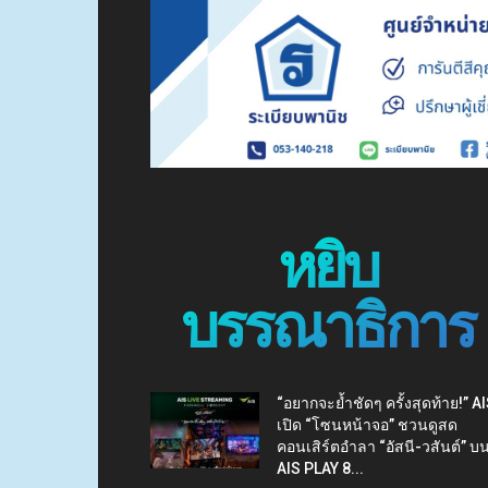
หยิบ
บรรณาธิการ
“อยากจะย้ำชัดๆ ครั้งสุดท้าย!” A
เปิด “โซนหน้าจอ” ชวนดูสด
คอนเสิร์ตอำลา “อัสนี-วสันต์” บ
AIS PLAY 8...