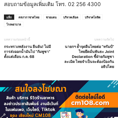
สอบถามข้อมูลเพิ่มเติม โทร. 02 256 4300
แท็ก
#สภากาชาดไทย
ชายแดน
บริจาคเลือด
บริจาคโลหิต
โรงพยาบาล
บทความก่อนหน้านี้
บทความถัดไป
กระทรวงพลังงาน ยืนยัน! ไม่มี
นายกฯ ย้ำจุดยืนไทยต่อ “ทรัมป์”
การส่งออกน้ำมันไป “กัมพูชา”
ไทยยึดมั่นพันธะ Joint
ตั้งแต่เดือน ก.ค. 68
Declaration ชี้ฝ่ายกัมพูชา
ละเมิด ไทยจำเป็นจะต้องป้องกัน
อธิปไตย