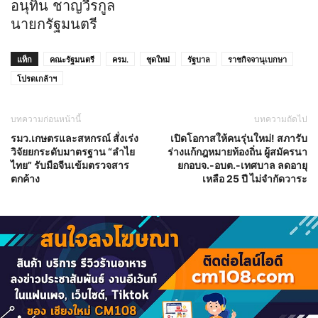
อนุทิน ชาญวีรกูล
นายกรัฐมนตรี
แท็ก
คณะรัฐมนตรี
ครม.
ชุดใหม่
รัฐบาล
ราชกิจจานุเบกษา
โปรดเกล้าฯ
บทความก่อนหน้านี้
บทความถัดไป
รมว.เกษตรและสหกรณ์ สั่งเร่ง
เปิดโอกาสให้คนรุ่นใหม่! สภารับ
วิจัยยกระดับมาตรฐาน “ลำไย
ร่างแก้กฎหมายท้องถิ่น ผู้สมัครนา
ไทย” รับมือจีนเข้มตรวจสาร
ยกอบจ.-อบต.-เทศบาล ลดอายุ
ตกค้าง
เหลือ 25 ปี ไม่จำกัดวาระ