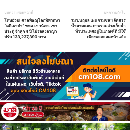
บทความก่อนหน้านี้
บทความถัดไป
โทษอ่วม! ศาลพิษณุโลกพิพากษา
รมว.นฤมล เผย กรมชลฯ จัดสรร
“คดีเผาป่า” ขหล.เขาน้อย-เขา
น้ำตามแผน ภาพรวมอ่างเก็บน้ำ
ประดู่ จำคุก 4 ปี ไม่รอลงอาญา
ทั่วประเทศอยู่ในเกณฑ์ดี มีใช้
ปรับ 133,237,390 บาท
เพียงพอตลอดหน้าแล้ง