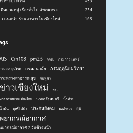
าวต่างประเทศ
453
่มีหมวดหมู่ เรื่องทั่วไป สัพเพเหระ
234
วิว แนะนำ ร้านอาหารในเชียงใหม่
163
ags
AIS
Cm108
pm2.5
กกต.
กรมการแพทย์
กรมอุตุนิยมวิทยา
กรมอนามัย
กรมควบคุมโรค
กระทรวงสาธารณสุข
กัมพูชา
ข่าวเชียงใหม่
ครม.
นายกรัฐมนตรี
น้ำท่วม
ท่าอากาศยานเชียงใหม่
ประกันสังคม
ฝุ่น
น้ำมัน
บุหรี่ไฟฟ้า
ผลสำรวจ
พยากรณ์อากาศ
พยากรณ์อากาศ 7 วันข้างหน้า