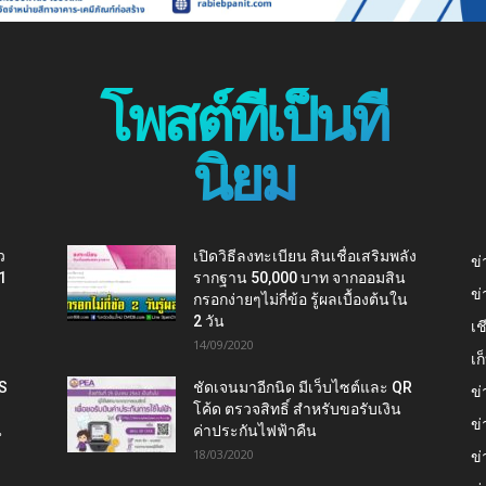
โพสต์ที่เป็นที่
นิยม
ว
เปิดวิธีลงทะเบียน สินเชื่อเสริมพลัง
ข่
1
รากฐาน 50,000 บาท จากออมสิน
ข่
กรอกง่ายๆไม่กี่ข้อ รู้ผลเบื้องต้นใน
2 วัน
เช
14/09/2020
เ
IS
ชัดเจนมาอีกนิด มีเว็บไซต์และ QR
ข่
โค้ด ตรวจสิทธิ์ สำหรับขอรับเงิน
ข่
น
ค่าประกันไฟฟ้าคืน
18/03/2020
ข่