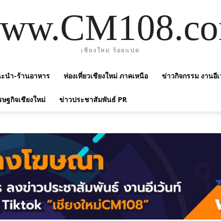
ww.CM108.c
เชียงใหม่ ร้อยแปด
แนะนำ-ร้านอาหาร
ท่องเที่ยวเชียงใหม่ ภาคเหนือ
ข่าวกิจกรรม งานอีเ
รษฐกิจเชียงใหม่
ข่าวประชาสัมพันธ์ PR