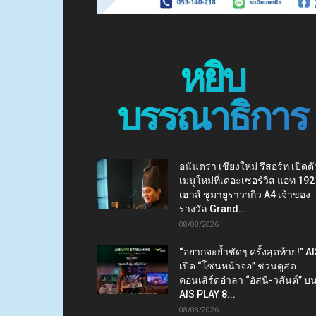
หยิบ
บรรณาธิการ
อนันตรา เชียงใหม่ รีสอร์ท เปิดตั
เมนูใหม่ที่เดอะเซอร์วิส แอท 192
เฮาส์ ชูมายูราวากิว A4 เจ้าของ
รางวัล Grand...
08/08/2026
“อยากจะย้ำชัดๆ ครั้งสุดท้าย!” A
เปิด “โซนหน้าจอ” ชวนดูสด
คอนเสิร์ตอำลา “อัสนี-วสันต์” บ
AIS PLAY 8...
08/08/2026