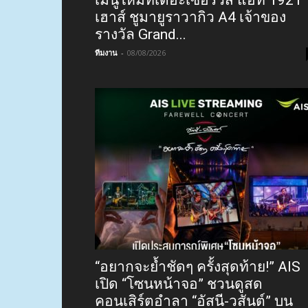
เฮาส์ ชูมายูราวากิว A4 เจ้าของ
รางวัล Grand...
ทีมงาน
-
08/08/2026
“อยากจะย้ำชัดๆ ครั้งสุดท้าย!” AIS
เปิด “โซนหน้าจอ” ชวนดูสด
คอนเสิร์ตอำลา “อัสนี-วสันต์” บน