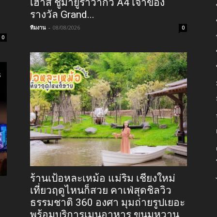
เฮาส์ ชูมายูราวากิว A4 เจ้าของ
รางวัล Grand...
ทีมงาน
-
08/08/2026
0
0
ร้านเป้อหละเหม้อ แม่ริม เชียงใหม่
เที่ยวฤดูไหนก็สวย คาเฟ่สุดชิลวิว
ธรรมชาติ 360 องศา มุมถ่ายรูปเยอะ
พร้อมบริการเมนูอาหาร ขนมหวาน