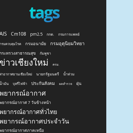
tags
AIS
Cm108
pm2.5
กกต.
กรมการแพทย์
กรมอุตุนิยมวิทยา
กรมอนามัย
กรมควบคุมโรค
กระทรวงสาธารณสุข
กัมพูชา
ข่าวเชียงใหม่
ครม.
นายกรัฐมนตรี
น้ำท่วม
ท่าอากาศยานเชียงใหม่
ประกันสังคม
ฝุ่น
น้ำมัน
บุหรี่ไฟฟ้า
ผลสำรวจ
พยากรณ์อากาศ
พยากรณ์อากาศ 7 วันข้างหน้า
พยากรณ์อากาศทั่วไทย
พยากรณ์อากาศประจำวัน
พยากรณ์อากาศภาคเหนือ