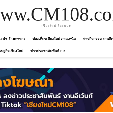
ww.CM108.c
เชียงใหม่ ร้อยแปด
แนะนำ-ร้านอาหาร
ท่องเที่ยวเชียงใหม่ ภาคเหนือ
ข่าวกิจกรรม งานอีเ
รษฐกิจเชียงใหม่
ข่าวประชาสัมพันธ์ PR