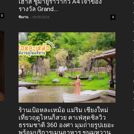
เฮาส์ ชูมายูราวากิว A4 เจ้าของ
รางวัล Grand...
0
ทีมงาน
-
08/08/2026
0
ร้านเป้อหละเหม้อ แม่ริม เชียงใหม่
เที่ยวฤดูไหนก็สวย คาเฟ่สุดชิลวิว
ธรรมชาติ 360 องศา มุมถ่ายรูปเยอะ
พร้อมบริการเมนูอาหาร ขนมหวาน