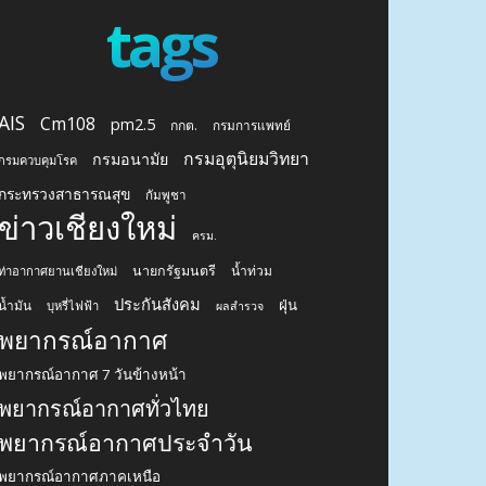
tags
AIS
Cm108
pm2.5
กกต.
กรมการแพทย์
กรมอุตุนิยมวิทยา
กรมอนามัย
กรมควบคุมโรค
กระทรวงสาธารณสุข
กัมพูชา
ข่าวเชียงใหม่
ครม.
นายกรัฐมนตรี
น้ำท่วม
ท่าอากาศยานเชียงใหม่
ประกันสังคม
ฝุ่น
น้ำมัน
บุหรี่ไฟฟ้า
ผลสำรวจ
พยากรณ์อากาศ
พยากรณ์อากาศ 7 วันข้างหน้า
พยากรณ์อากาศทั่วไทย
พยากรณ์อากาศประจำวัน
พยากรณ์อากาศภาคเหนือ