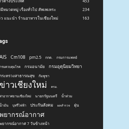
าวต่างประเทศ
453
่มีหมวดหมู่ เรื่องทั่วไป สัพเพเหระ
234
วิว แนะนำ ร้านอาหารในเชียงใหม่
163
ags
AIS
Cm108
pm2.5
กกต.
กรมการแพทย์
กรมอุตุนิยมวิทยา
กรมอนามัย
กรมควบคุมโรค
กระทรวงสาธารณสุข
กัมพูชา
ข่าวเชียงใหม่
ครม.
นายกรัฐมนตรี
น้ำท่วม
ท่าอากาศยานเชียงใหม่
ประกันสังคม
ฝุ่น
น้ำมัน
บุหรี่ไฟฟ้า
ผลสำรวจ
พยากรณ์อากาศ
พยากรณ์อากาศ 7 วันข้างหน้า