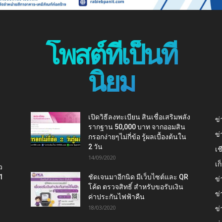
โพสต์ที่เป็นที่
นิยม
เปิดวิธีลงทะเบียน สินเชื่อเสริมพลัง
ข่
รากฐาน 50,000 บาท จากออมสิน
ข่
กรอกง่ายๆไม่กี่ข้อ รู้ผลเบื้องต้นใน
2 วัน
เช
14/09/2020
เ
ว
1
ชัดเจนมาอีกนิด มีเว็บไซต์และ QR
ข่
โค้ด ตรวจสิทธิ์ สำหรับขอรับเงิน
ข่
ค่าประกันไฟฟ้าคืน
18/03/2020
ข่