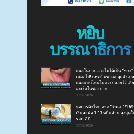
หยิบ
บรรณาธิการ
แผลในปาก อาจไม่ได้เป็น “ขาง”
เสมอไป! แพทย์ มช. เผยจุดสังเกต
แผลแบบไหนไม่ควรปล่อยไว้ เสี่
มะเร็งในช่องปาก
07/08/2026
หอการค้าไทย คาด “วันแม่” ปี 69
เงินสะพัด 1.11 หมื่นล้าน สูงสุดใ
รอบ 7 ปี...
07/08/2026