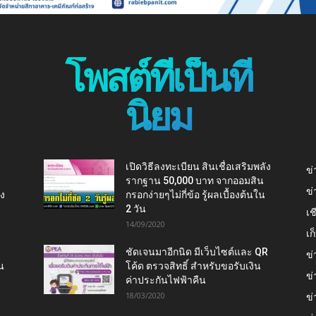
โพสต์ที่เป็นที่
นิยม
เปิดวิธีลงทะเบียน สินเชื่อเสริมพลัง
ข่
รากฐาน 50,000 บาท จากออมสิน
ข่
ยง
กรอกง่ายๆไม่กี่ข้อ รู้ผลเบื้องต้นใน
2 วัน
เช
14/09/2020
เ
ชัดเจนมาอีกนิด มีเว็บไซต์และ QR
ข่
น
โค้ด ตรวจสิทธิ์ สำหรับขอรับเงิน
ข่
ค่าประกันไฟฟ้าคืน
18/03/2020
ข่