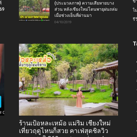
ข่
่
(ประมวลภาพ) ความเสียหายบาง
569
ส่วน หลังเชียงใหม่โดนพายุฝนถล่ม
ไม
เมื่อช่วงเย็นที่ผ่านมา
รี
04/10/2019
T
ร้านเป้อหละเหม้อ แม่ริม เชียงใหม่
เที่ยวฤดูไหนก็สวย คาเฟ่สุดชิลวิว