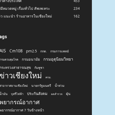
าวต่างประเทศ
453
่มีหมวดหมู่ เรื่องทั่วไป สัพเพเหระ
234
วิว แนะนำ ร้านอาหารในเชียงใหม่
162
ags
AIS
Cm108
pm2.5
กกต.
กรมการแพทย์
กรมอุตุนิยมวิทยา
กรมอนามัย
กรมควบคุมโรค
กระทรวงสาธารณสุข
กัมพูชา
ข่าวเชียงใหม่
ครม.
นายกรัฐมนตรี
น้ำท่วม
ท่าอากาศยานเชียงใหม่
ประกันสังคม
ฝุ่น
น้ำมัน
บุหรี่ไฟฟ้า
ผลสำรวจ
พยากรณ์อากาศ
พยากรณ์อากาศ 7 วันข้างหน้า