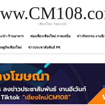
ww.CM108.c
เชียงใหม่ ร้อยแปด
แนะนำ-ร้านอาหาร
ท่องเที่ยวเชียงใหม่ ภาคเหนือ
ข่าวกิจกรรม งานอีเ
รษฐกิจเชียงใหม่
ข่าวประชาสัมพันธ์ PR