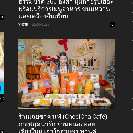
ธรรมชาติ 360 องศา มุมถ่ายรูปเยอะ
พร้อมบริการเมนูอาหาร ขนมหวาน
และเครื่องดื่มเพียบ!
0
ทีมงาน
-
25/05/2026
0
ร้านเฉยชาคาเฟ่ (ChoeiCha Café)
คาเฟ่สุดน่ารัก ย่านหนองหอย
เชียงใหม่ เอาใจสายชา ทานคู่
0