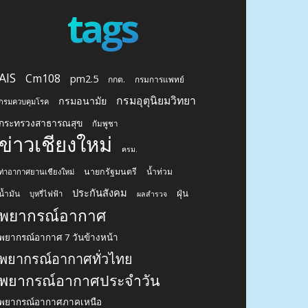
tags
AIS
Cm108
pm2.5
กกต.
กรมการแพทย์
กรมอุตุนิยมวิทยา
กรมอนามัย
กรมควบคุมโรค
กระทรวงสาธารณสุข
กัมพูชา
ข่าวเชียงใหม่
ครม.
นายกรัฐมนตรี
น้ำท่วม
ท่าอากาศยานเชียงใหม่
ประกันสังคม
ฝุ่น
น้ำมัน
บุหรี่ไฟฟ้า
ผลสำรวจ
พยากรณ์อากาศ
พยากรณ์อากาศ 7 วันข้างหน้า
พยากรณ์อากาศทั่วไทย
พยากรณ์อากาศประจำวัน
พยากรณ์อากาศภาคเหนือ