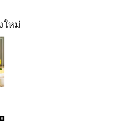
ยงใหม่
&
0