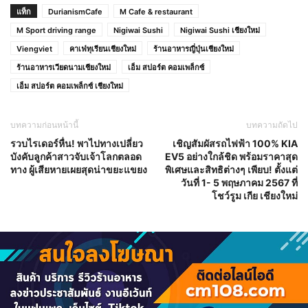
แท็ก
DurianismCafe
M Cafe & restaurant
M Sport driving range
Nigiwai Sushi
Nigiwai Sushi เชียงใหม่
Viengviet
คาเฟ่ทุเรียนเชียงใหม่
ร้านอาหารญี่ปุ่นเชียงใหม่
ร้านอาหารเวียดนามเชียงใหม่
เอ็ม สปอร์ต คอมเพล็กซ์
เอ็ม สปอร์ต คอมเพล็กซ์ เชียงใหม่
บทความก่อนหน้านี้
บทความถัดไป
รวบไรเดอร์หื่น! พาไปทางเปลี่ยว
เชิญสัมผัสรถไฟฟ้า 100% KIA
บังคับลูกค้าสาวจับเจ้าโลกตลอด
EV5 อย่างใกล้ชิด พร้อมราคาสุด
ทาง ผู้เสียหายเผยสุดน่าขยะแขยง
พิเศษและสิทธิต่างๆ เพียบ! ตั้งแต่
วันที่ 1- 5 พฤษภาคม 2567 ที่
โชว์รูม เกีย เชียงใหม่