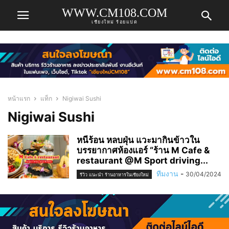
WWW.CM108.COM
เชียงใหม่ ร้อยแปด
หน้าแรก
แท็ก
Nigiwai Sushi
Nigiwai Sushi
หนีร้อน หลบฝุ่น แวะมากินข้าวใน
บรรยากาศห้องแอร์ “ร้าน M Cafe &
restaurant @‌M Sport driving...
ทีมงาน
-
30/04/2024
รีวิว แนะนำ ร้านอาหารในเชียงใหม่