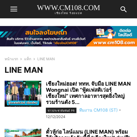
WWW.CM108.COM
เชียงใหม่ ร้อยแปด
หน้าแรก
แท็ก
LINE MAN
LINE MAN
เชียงใหม่ฮอต! ททท. จับมือ LINE MAN
Wongnai เปิด “ฟู้ดเฟสติเว่อร์
เชียงใหม่” เทศกาลอาหารสุดยิ่งใหญ่
รวมร้านดัง 5...
ทีมงาน CM108 (ST)
-
ข่าวประชาสัมพันธ์ PR
12/12/2024
ตั๋วหู้ก่อ ไลน์แมน (LINE MAN) พร้อม