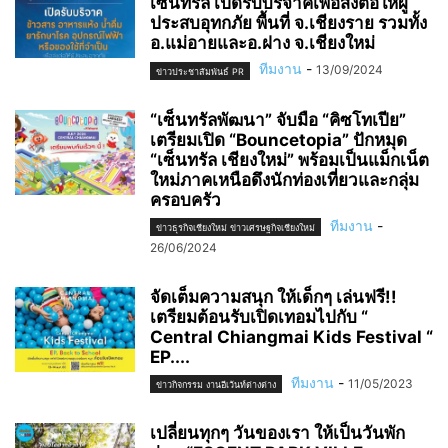
เซ็นทรัล เปิดรับบริจาคเพื่อส่งต่อให้ผู้
ประสบอุทกภัย พื้นที่ จ.เชียงราย รวมทั้ง
อ.แม่อายและอ.ฝาง จ.เชียงใหม่
ทีมงาน
-
13/09/2024
ข่าวประชาสัมพันธ์ PR
“เซ็นทรัลพัฒนา” จับมือ “คิซโทเปีย”
เตรียมเปิด “Bouncetopia” ปักหมุด
“เซ็นทรัล เชียงใหม่” พร้อมเป็นแม็กเน็ต
ใหม่ภาคเหนือดึงนักท่องเที่ยวและกลุ่ม
ครอบครัว
ทีมงาน
-
ข่าวธุรกิจเชียงใหม่ ข่าวเศรษฐกิจเชียงใหม่
26/06/2024
จัดเต็มความสนุก ให้เด็กๆ เล่นฟรี!!
เตรียมต้อนรับเปิดเทอมไปกับ “
Central Chiangmai Kids Festival “
EP....
ทีมงาน
-
11/05/2023
ข่าวกิจกรรม งานอีเว้นท์ต่างต่าง
เปลี่ยนทุกๆ วันของเรา ให้เป็นวันพัก