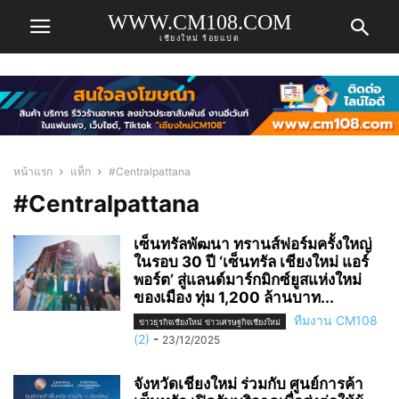
WWW.CM108.COM
เชียงใหม่ ร้อยแปด
หน้าแรก
แท็ก
#Centralpattana
#Centralpattana
เซ็นทรัลพัฒนา ทรานส์ฟอร์มครั้งใหญ่
ในรอบ 30 ปี ‘เซ็นทรัล เชียงใหม่ แอร์
พอร์ต’ สู่แลนด์มาร์กมิกซ์ยูสแห่งใหม่
ของเมือง ทุ่ม 1,200 ล้านบาท...
ทีมงาน CM108
ข่าวธุรกิจเชียงใหม่ ข่าวเศรษฐกิจเชียงใหม่
(2)
-
23/12/2025
จังหวัดเชียงใหม่ ร่วมกับ ศูนย์การค้า