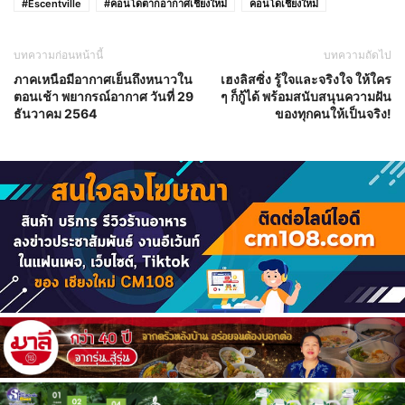
#Escentville
#คอนโดตากอากาศเชียงใหม่
คอนโดเชียงใหม่
บทความก่อนหน้านี้
บทความถัดไป
ภาคเหนือมีอากาศเย็นถึงหนาวใน
เฮงลิสซิ่ง รู้ใจและจริงใจ ให้ใคร
ตอนเช้า พยากรณ์อากาศ วันที่ 29
ๆ ก็กู้ได้ พร้อมสนับสนุนความฝัน
ธันวาคม 2564
ของทุกคนให้เป็นจริง!