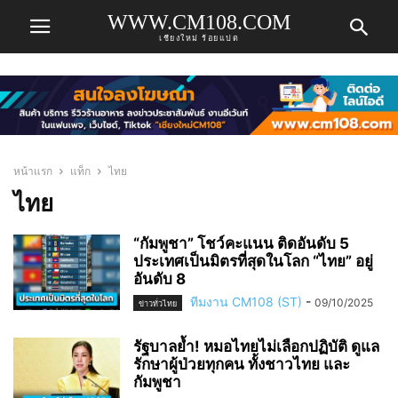
WWW.CM108.COM
เชียงใหม่ ร้อยแปด
หน้าแรก
แท็ก
ไทย
ไทย
“กัมพูชา” โชว์คะแนน ติดอันดับ 5
ประเทศเป็นมิตรที่สุดในโลก “ไทย” อยู่
อันดับ 8
ทีมงาน CM108 (ST)
-
09/10/2025
ข่าวทั่วไทย
รัฐบาลย้ำ! หมอไทยไม่เลือกปฏิบัติ ดูแล
รักษาผู้ป่วยทุกคน ทั้งชาวไทย และ
กัมพูชา