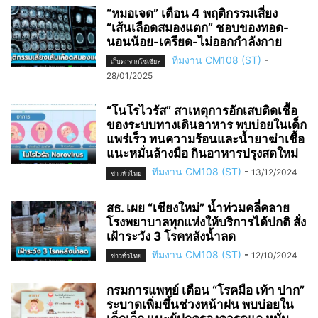
“หมอเจด” เตือน 4 พฤติกรรมเสี่ยง
“เส้นเลือดสมองแตก” ชอบของทอด-
นอนน้อย-เครียด-ไม่ออกกำลังกาย
ทีมงาน CM108 (ST)
-
เก็บตกจากโซเชียล
28/01/2025
“โนโรไวรัส” สาเหตุการอักเสบติดเชื้อ
ของระบบทางเดินอาหาร พบบ่อยในเด็ก
แพร่เร็ว ทนความร้อนและน้ำยาฆ่าเชื้อ
แนะหมั่นล้างมือ กินอาหารปรุงสดใหม่
ทีมงาน CM108 (ST)
-
13/12/2024
ข่าวทั่วไทย
สธ. เผย “เชียงใหม่” น้ำท่วมคลี่คลาย
โรงพยาบาลทุกแห่งให้บริการได้ปกติ สั่ง
เฝ้าระวัง 3 โรคหลังน้ำลด
ทีมงาน CM108 (ST)
-
12/10/2024
ข่าวทั่วไทย
กรมการแพทย์ เตือน “โรคมือ เท้า ปาก”
ระบาดเพิ่มขึ้นช่วงหน้าฝน พบบ่อยใน