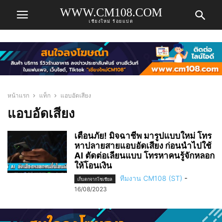
WWW.CM108.COM
เชียงใหม่ ร้อยแปด
หน้าแรก
แท็ก
แอบอัดเสียง
แอบอัดเสียง
เตือนภัย! มิจฉาชีพ มารูปแบบใหม่ โทร
หาปลายสายแอบอัดเสียง ก่อนนำไปใช้
AI ตัดต่อเลียนแบบ โทรหาคนรู้จักหลอก
ให้โอนเงิน
ทีมงาน CM108 (ST)
-
เก็บตกจากโซเชียล
16/08/2023