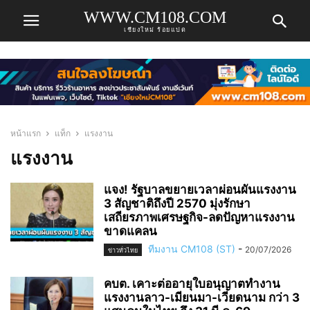
WWW.CM108.COM
เชียงใหม่ ร้อยแปด
หน้าแรก
แท็ก
แรงงาน
แรงงาน
แจง! รัฐบาลขยายเวลาผ่อนผันแรงงาน
3 สัญชาติถึงปี 2570 มุ่งรักษา
เสถียรภาพเศรษฐกิจ-ลดปัญหาแรงงาน
ขาดแคลน
ทีมงาน CM108 (ST)
-
20/07/2026
ข่าวทั่วไทย
คบต. เคาะต่ออายุใบอนุญาตทำงาน
แรงงานลาว-เมียนมา-เวียดนาม กว่า 3