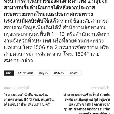
ทั้งนี้ การดำเนินการของคนต่างด้าวทั้ง 2 กลุ่มจะ
สามารถเริ่มดำเนินการได้หลังจากประกาศ
กระทรวงมหาดไทยและประกาศกระทรวง
แรงงานมีผลบังคับใช้แล้ว
หากมีข้อสงสัยสามารถ
สอบถามข้อมูลเพิ่มเติมได้ที่ สำนักงานจัดหางาน
กรุงเทพมหานครพื้นที่ 1 – 10 หรือสำนักงานจัดหา
งานจังหวัดทั่วประเทศ หรือที่สายด่วนกระทรวง
แรงงาน โทร 1506 กด 2 กรมการจัดหางาน หรือ
สายด่วนกรมการจัดหางาน โทร. 1694” นาย
สมชาย กล่าว
แท็ก
กลับประเทศ
กัมพูชา
ศรีลังกา
แรงงาน
บทความก่อนหน้านี้
บทความถัดไป
“รมว.นฤมล” นำทีม รมช.ร่วม
ท่าอากาศยานเชียงใหม่ ร่วมกับ
งานครบรอบ 84 ปี สอศ. หนุนเงิน
เทศบาลเมืองสุเทพ ผู้นำชุมชน
เดือนจบอาชีวะ เทียบเท่า ป.ตรี
และประชาชนจิตอาสาจาก
ชุมชนช่างทอง จัดกิจกรรม “จิต
อาสาพัฒนาหมู่บ้าน”