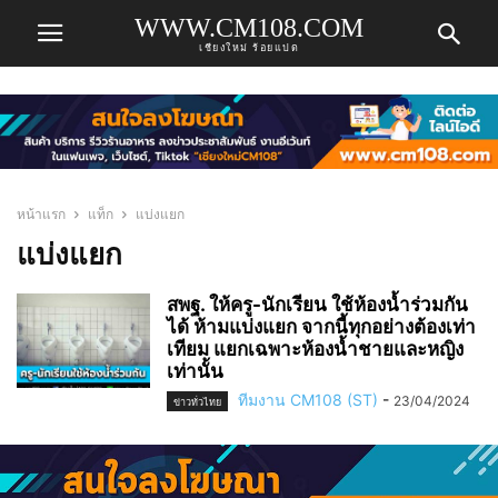
WWW.CM108.COM
เชียงใหม่ ร้อยแปด
หน้าแรก
แท็ก
แบ่งแยก
แบ่งแยก
สพฐ. ให้ครู-นักเรียน ใช้ห้องน้ำร่วมกัน
ได้ ห้ามแบ่งแยก จากนี้ทุกอย่างต้องเท่า
เทียม แยกเฉพาะห้องน้ำชายและหญิง
เท่านั้น
ทีมงาน CM108 (ST)
-
23/04/2024
ข่าวทั่วไทย