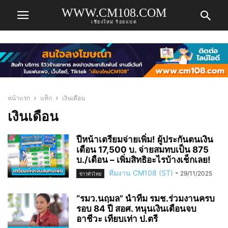
WWW.CM108.COM
เชียงใหม่ ร้อยแปด
หน้าแรก
แท็ก
เงินเดือน
เงินเดือน
ปีหน้าเตรียมจ่ายเพิ่ม! ผู้ประกันตนเงิน
เดือน 17,500 บ. จ่ายสมทบเป็น 875
บ./เดือน – เพิ่มสิทธิอะไรบ้างเช็กเลย!
ทีมงาน CM108 (ST)
-
29/11/2025
ข่าวทั่วไทย
“รมว.นฤมล” นำทีม รมช.ร่วมงานครบ
รอบ 84 ปี สอศ. หนุนเงินเดือนจบ
อาชีวะ เทียบเท่า ป.ตรี