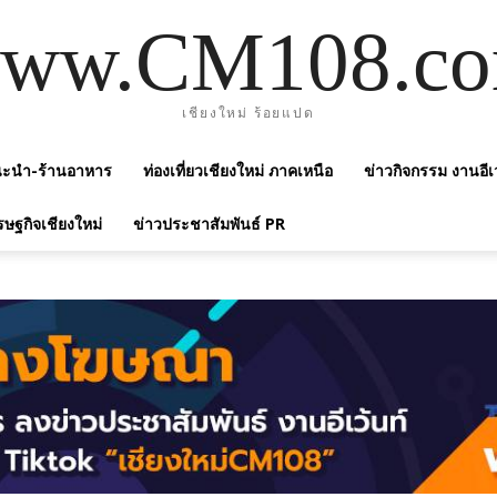
ww.CM108.c
เชียงใหม่ ร้อยแปด
แนะนำ-ร้านอาหาร
ท่องเที่ยวเชียงใหม่ ภาคเหนือ
ข่าวกิจกรรม งานอีเ
รษฐกิจเชียงใหม่
ข่าวประชาสัมพันธ์ PR