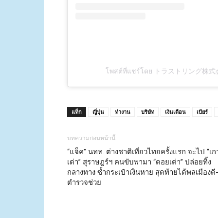
โพสต์ที่แชร์โดย トラストリング株式
แท็ก
ญี่ปุ่น
ทำงาน
บริษัท
เงินเดือน
เบียร์
บทความก่อนหน้านี้
“แจ็ค” นทท. ต่างชาติเที่ยวไทยครั้งแรก จะไป “เก
เต่า” สุราษฎร์ฯ คนขับพามา “ดอยเต่า” ปล่อยทิ้ง
กลางทาง ซ้ำกระเป๋าเงินหาย สุดท้ายได้พลเมืองดี
ตำรวจช่วย