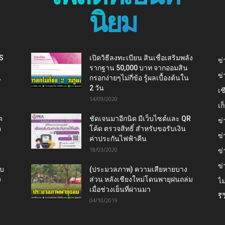
นิยม
IS
เปิดวิธีลงทะเบียน สินเชื่อเสริมพลัง
ข่
รากฐาน 50,000 บาท จากออมสิน
ข่
น
กรอกง่ายๆไม่กี่ข้อ รู้ผลเบื้องต้นใน
2 วัน
เช
14/09/2020
เ
ด
ชัดเจนมาอีกนิด มีเว็บไซต์และ QR
ข่
ต
โค้ด ตรวจสิทธิ์ สำหรับขอรับเงิน
ข่
ค่าประกันไฟฟ้าคืน
18/03/2020
ข่
ข่
ับ
(ประมวลภาพ) ความเสียหายบาง
ง
ส่วน หลังเชียงใหม่โดนพายุฝนถล่ม
ไม
เมื่อช่วงเย็นที่ผ่านมา
รี
04/10/2019