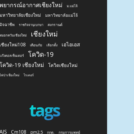
พยากรณ์อากาศเชียงใหม่
ม.แม่โจ้
มหาวิทยาลัยเชียงใหม่
มหาวิทยาลัยแม่โจ้
มิจฉาชีพ
สงกรานต์
ราชกิจจานุเบกษา
เชียงใหม่
หมอกควันเชียงใหม่
เอไอเอส
เชียงใหม่108
เตือนภัย
เลือกตั้ง
โควิด-19
แก๊งคอลเซ็นเตอร์
โควิด-19 เชียงใหม่
โควิดเชียงใหม่
ไฟป่าเชียงใหม่
ไรเดอร์
tags
AIS
Cm108
pm2.5
กกต.
กรมการแพทย์