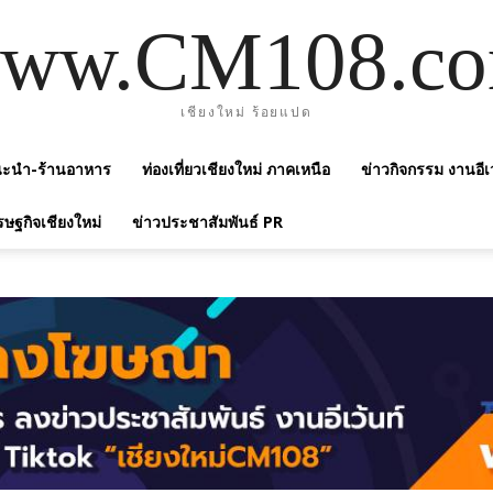
ww.CM108.c
เชียงใหม่ ร้อยแปด
แนะนำ-ร้านอาหาร
ท่องเที่ยวเชียงใหม่ ภาคเหนือ
ข่าวกิจกรรม งานอีเ
รษฐกิจเชียงใหม่
ข่าวประชาสัมพันธ์ PR