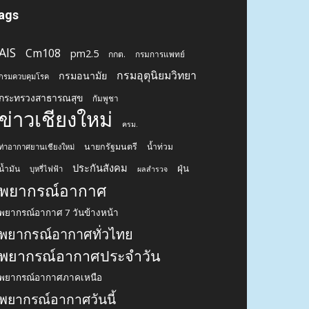
ags
AIS
Cm108
pm2.5
กกต.
กรมการแพทย์
กรมอุตุนิยมวิทยา
กรมอนามัย
กรมควบคุมโรค
กระทรวงสาธารณสุข
กัมพูชา
ข่าวเชียงใหม่
ครม.
นายกรัฐมนตรี
น้ำท่วม
ท่าอากาศยานเชียงใหม่
ประกันสังคม
ฝุ่น
น้ำมัน
บุหรี่ไฟฟ้า
ผลสำรวจ
พยากรณ์อากาศ
พยากรณ์อากาศ 7 วันข้างหน้า
พยากรณ์อากาศทั่วไทย
พยากรณ์อากาศประจำวัน
พยากรณ์อากาศภาคเหนือ
พยากรณ์อากาศวันนี้