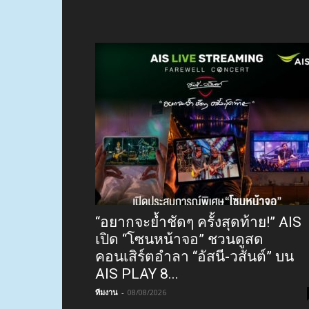
“อยากจะย้ำชัดๆ ครั้งสุดท้าย!” AIS
เปิด “โซนหน้าจอ” ชวนดูสด
คอนเสิร์ตอำลา “อัสนี-วสันต์” บน
AIS PLAY 8...
ทีมงาน
-
08/08/2026