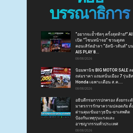
บรรณาธิการ
“อยากจะย้ำชัดๆ ครั้งสุดท้าย!” A
เปิด “โซนหน้าจอ” ชวนดูสด
คอนเสิร์ตอำลา “อัสนี-วสันต์” บ
AIS PLAY 8...
08/08/2026
นิยมพานิช BIG MOTOR SALE ล
ถล่มราคา แถมสนั่นเมือง 7 รุ่นฮิ
Honda เฉพาะเดือน ส.ค....
08/08/2026
อธิบดีกรมการปกครอง สั่งยกระด
มาตรการรักษาความปลอดภัย ตั้
ด่านคุมเข้มอาวุธปืน-ยาเสพติด
ป้องกันเหตุรุนแรงและ
อาชญากรรมทั่วประเทศ
08/08/2026