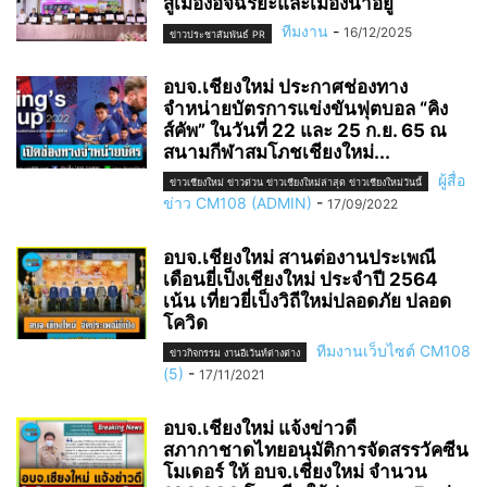
สู่เมืองอัจฉริยะและเมืองน่าอยู่
ทีมงาน
-
16/12/2025
ข่าวประชาสัมพันธ์ PR
อบจ.เชียงใหม่ ประกาศช่องทาง
จำหน่ายบัตรการแข่งขันฟุตบอล “คิง
ส์คัพ” ในวันที่ 22 และ 25 ก.ย. 65 ณ
สนามกีฬาสมโภชเชียงใหม่...
ผู้สื่อ
ข่าวเชียงใหม่ ข่าวด่วน ข่าวเชียงใหม่ล่าสุด ข่าวเชียงใหม่วันนี้
ข่าว CM108 (ADMIN)
-
17/09/2022
อบจ.เชียงใหม่ สานต่องานประเพณี
เดือนยี่เป็งเชียงใหม่ ประจำปี 2564
เน้น เที่ยวยี่เป็งวิถีใหม่ปลอดภัย ปลอด
โควิด
ทีมงานเว็บไซต์ CM108
ข่าวกิจกรรม งานอีเว้นท์ต่างต่าง
(5)
-
17/11/2021
อบจ.เชียงใหม่ แจ้งข่าวดี
สภากาชาดไทยอนุมัติการจัดสรรวัคซีน
โมเดอร์ ให้ อบจ.เชียงใหม่ จำนวน