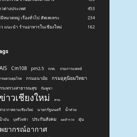
าวต่างประเทศ
453
่มีหมวดหมู่ เรื่องทั่วไป สัพเพเหระ
234
วิว แนะนำ ร้านอาหารในเชียงใหม่
162
ags
AIS
Cm108
pm2.5
กกต.
กรมการแพทย์
กรมอุตุนิยมวิทยา
กรมอนามัย
กรมควบคุมโรค
กระทรวงสาธารณสุข
กัมพูชา
ข่าวเชียงใหม่
ครม.
นายกรัฐมนตรี
น้ำท่วม
ท่าอากาศยานเชียงใหม่
ประกันสังคม
ฝุ่น
น้ำมัน
บุหรี่ไฟฟ้า
ผลสำรวจ
พยากรณ์อากาศ