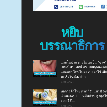
หยิบ
บรรณาธิการ
แผลในปาก อาจไม่ได้เป็น “ขาง”
เสมอไป! แพทย์ มช. เผยจุดสังเกต
แผลแบบไหนไม่ควรปล่อยไว้ เสี่
มะเร็งในช่องปาก
07/08/2026
หอการค้าไทย คาด “วันแม่” ปี 69
เงินสะพัด 1.11 หมื่นล้าน สูงสุดใ
รอบ 7 ปี...
07/08/2026