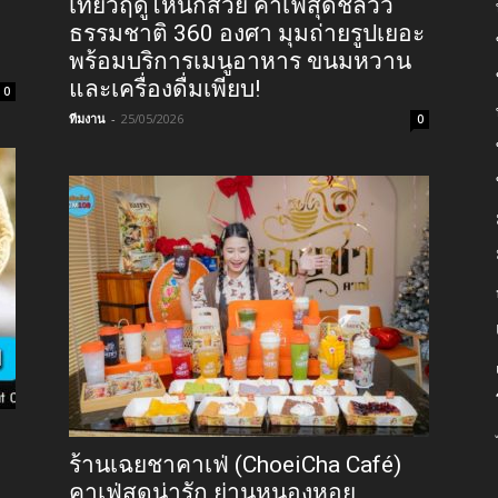
เที่ยวฤดูไหนก็สวย คาเฟ่สุดชิลวิว
ธรรมชาติ 360 องศา มุมถ่ายรูปเยอะ
พร้อมบริการเมนูอาหาร ขนมหวาน
และเครื่องดื่มเพียบ!
0
ทีมงาน
-
25/05/2026
0
ร้านเฉยชาคาเฟ่ (ChoeiCha Café)
คาเฟ่สุดน่ารัก ย่านหนองหอย