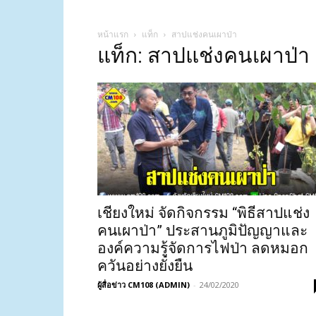
หน้าแรก
แท็ก
สาปแช่งคนเผาป่า
แท็ก: สาปแช่งคนเผาป่า
เชียงใหม่ จัดกิจกรรม “พิธีสาปแช่ง
คนเผาป่า” ประสานภูมิปัญญาและ
องค์ความรู้จัดการไฟป่า ลดหมอก
ควันอย่างยั่งยืน
ผู้สื่อข่าว CM108 (ADMIN)
-
24/02/2020