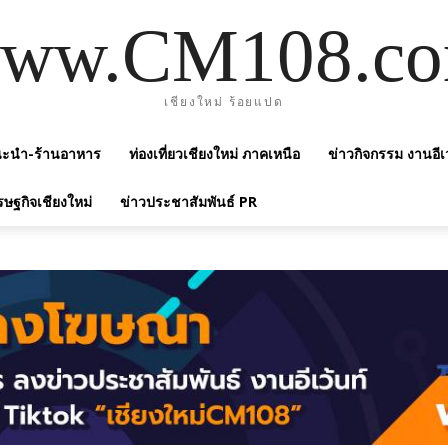
ww.CM108.c
เชียงใหม่ ร้อยแปด
แนะนำ-ร้านอาหาร
ท่องเที่ยวเชียงใหม่ ภาคเหนือ
ข่าวกิจกรรม งานอีเ
รษฐกิจเชียงใหม่
ข่าวประชาสัมพันธ์ PR