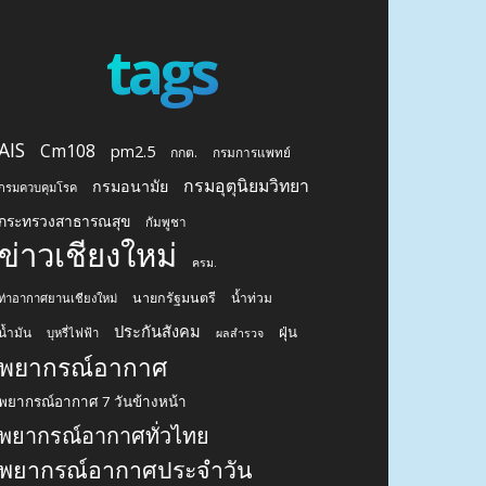
tags
AIS
Cm108
pm2.5
กกต.
กรมการแพทย์
กรมอุตุนิยมวิทยา
กรมอนามัย
กรมควบคุมโรค
กระทรวงสาธารณสุข
กัมพูชา
ข่าวเชียงใหม่
ครม.
นายกรัฐมนตรี
น้ำท่วม
ท่าอากาศยานเชียงใหม่
ประกันสังคม
ฝุ่น
น้ำมัน
บุหรี่ไฟฟ้า
ผลสำรวจ
พยากรณ์อากาศ
พยากรณ์อากาศ 7 วันข้างหน้า
พยากรณ์อากาศทั่วไทย
พยากรณ์อากาศประจำวัน