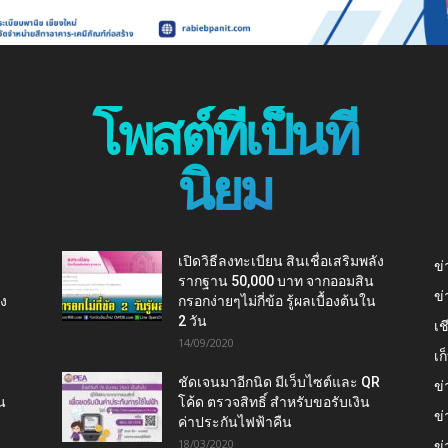
โพสต์ที่เป็นที่
นิยม
เปิดวิธีลงทะเบียน สินเชื่อเสริมพลัง
ข่
รากฐาน 50,000 บาท จากออมสิน
ข่
ยง
กรอกง่ายๆไม่กี่ข้อ รู้ผลเบื้องต้นใน
2 วัน
เช
14/09/2020
เ
ชัดเจนมาอีกนิด มีเว็บไซต์และ QR
ข่
น
โค้ด ตรวจสิทธิ์ สำหรับขอรับเงิน
ข่
ค่าประกันไฟฟ้าคืน
18/03/2020
ข่