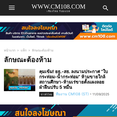
WWW.CM108.COM
เชียงใหม่ ร้อยแปด
หน้าแรก
แท็ก
ลักษณะต้องห้าม
ลักษณะต้องห้าม
คุมเข้ม! ยธ.-สธ. ลงนามประกาศ “ใบ
กระท่อม-น้ำกระท่อม” ห้ามขายใกล้
สถานศึกษา-ห้ามเร่ขายตั้งแผงลอย
ฝ่าฝืนปรับ 5 หมื่น
ทีมงาน CM108 (ST)
-
11/09/2025
ข่าวทั่วไทย