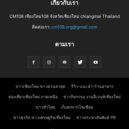
เกี่ยวกับเรา
CM108 เชียงใหม่108 จังหวัดเชียงใหม่ chiangmai Thailand
ติดต่อเรา:
cm108.org@gmail.com
ตามเรา
ข่าวเชียงใหม่ ข่าวด่วนล่าสุด
รีวิว-แนะนำ-ร้านอาหาร
ท่องเที่ยวเชียงใหม่ ภาคเหนือ
ข่าวกิจกรรม งานอีเวนท์เชียงใหม่
ข่าวทั่วไทย
เก็บตกจากโซเชียล
ข่าวธุรกิจ ข่าวเศรษฐกิจเชียงใหม่
ข่าวประชาสัมพันธ์ PR