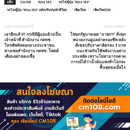
แท็ก
Cm108
Kiha 183
รถไฟญี่ปุ่น "Kiha 183"
รถไฟญี่ปุ่น "Kiha 183" หลังปรับปรุงทำสีใหม่
เชียงใหม่
เชียงใหม่108
บทความก่อนหน้านี้
บทความถัดไป
เอาอีกแล้ว!! กรณีมีผู้แอบอ้างเป็น
โฆษกรัฐบาลเผย “นายกฯ” สั่งทุก
เจ้าหน้าที่ สำนักงาน กสทช.
หน่วยงานดูแลค่าครองชีพ หลัง
โทรศัพท์หลอกลวงประชาชน
ดีเซลปรับราคาลิตรละ 1 บาท
ทางเพจสำนักงาน กสทช. โพสต์
แนะช่วยกันใช้พลังงานอย่าง
เตือนอย่าหลงเชื่อ
ประหยัด เพราะไม่สามารถคาด
การณ์ได้ว่าน้ำมันแพงทั่วโลกจะ
สิ้นสุดลงเมื่อไร